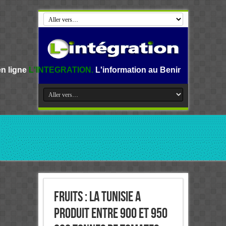
GRATION.
L'information au Benin, en Afrique et dans le mon
Fruits : La Tunisie a
produit entre 900 et 950