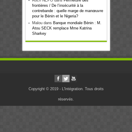
Roch NEPO
dans
Fermeture des
frontières / De l’insécurité à la
contrebande : quelle marge de manœuvre
pour le Bénin et le Nigeria?
Malou
dans
Banque mondiale Bénin : M.
Atou SECK remplace Mme Katrina
Sharkey
Copyright © 2019 - L'Intégration. Tous droits
réservés.