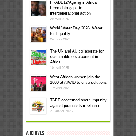
FRADD12/Ageing in Africa:
From data gaps to
intergenerational action
29 avril 2026
World Water Day 2026: Water
for Equality
24 mars 2026
The UN and AU collaborate for
sustainable development in
Africa
10 avril 2025
West African women join the
1000 at AfWID to drive solutions
1 février 2025
TAEF concerned about impunity
against journalists in Ghana
27 janvier 2025
Archives