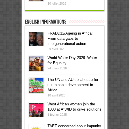
10 juillet 2026
English informations
FRADD12/Ageing in Africa:
From data gaps to
intergenerational action
29 avril 2026
World Water Day 2026: Water
for Equality
24 mars 2026
The UN and AU collaborate for
sustainable development in
Africa
10 avril 2025
West African women join the
1000 at AfWID to drive solutions
1 février 2025
TAEF concerned about impunity