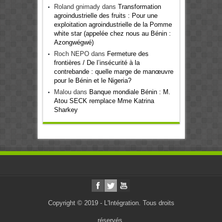
Roland gnimady
dans
Transformation
agroindustrielle des fruits : Pour une
exploitation agroindustrielle de la Pomme
white star (appelée chez nous au Bénin :
Azongwégwé)
Roch NEPO
dans
Fermeture des
frontières / De l’insécurité à la
contrebande : quelle marge de manœuvre
pour le Bénin et le Nigeria?
Malou
dans
Banque mondiale Bénin : M.
Atou SECK remplace Mme Katrina
Sharkey
Copyright © 2019 - L'Intégration. Tous droits
réservés.