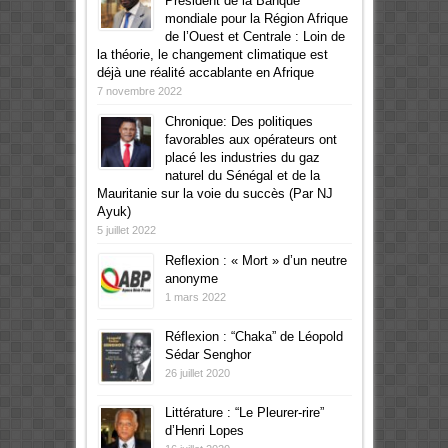
Président de la Banque
mondiale pour la Région Afrique
de l’Ouest et Centrale : Loin de
la théorie, le changement climatique est
déjà une réalité accablante en Afrique
7 novembre 2022
Chronique: Des politiques
favorables aux opérateurs ont
placé les industries du gaz
naturel du Sénégal et de la
Mauritanie sur la voie du succès (Par NJ
Ayuk)
5 juillet 2022
Reflexion : « Mort » d’un neutre
anonyme
1 mars 2022
Réflexion : “Chaka” de Léopold
Sédar Senghor
26 juillet 2020
Littérature : “Le Pleurer-rire”
d’Henri Lopes