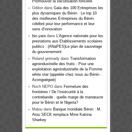
Promouvoir la sécurisation foncière
Odilon
dans
Gala des 100 Entreprises les
plus dynamiques du Bénin : Le top 10
des meilleures Entreprises du Bénin
célébré pour leur performance et leur
sens d’innovation
bio yara
dans
L’Agence nationale pour les
prestations aux Etablissements scolaires
publics : (ANaPES)Le plan de sauvetage
du gouvernement
Roland gnimady
dans
Transformation
agroindustrielle des fruits : Pour une
exploitation agroindustrielle de la Pomme
white star (appelée chez nous au Bénin :
Azongwégwé)
Roch NEPO
dans
Fermeture des
frontières / De l’insécurité à la
contrebande : quelle marge de manœuvre
pour le Bénin et le Nigeria?
Malou
dans
Banque mondiale Bénin : M.
Atou SECK remplace Mme Katrina
Sharkey