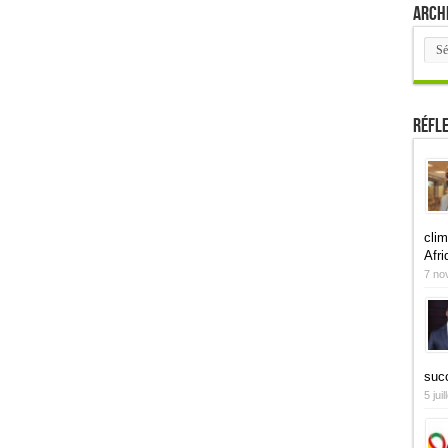
Arch
Arch
Réfl
clim
Afri
7 no
suc
5 jui