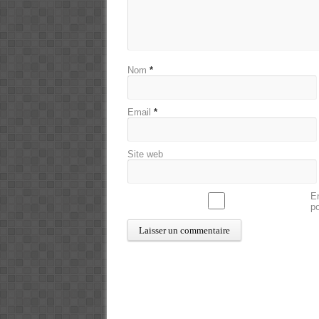
Nom
*
Email
*
Site web
En
p