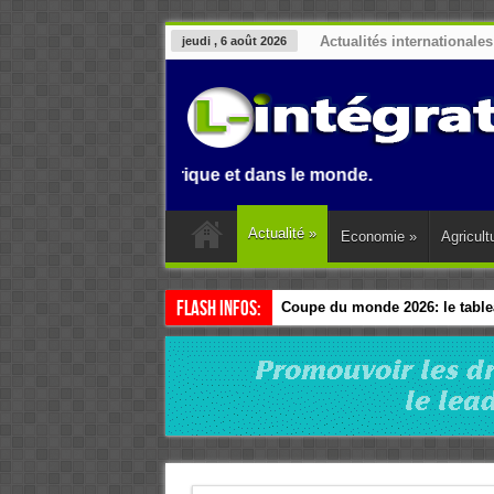
Actualités internationales
jeudi , 6 août 2026
enin, en Afrique et dans le monde.
Actualité
»
Economie
»
Agricult
Flash Infos:
Coupe du monde 2026: le tablea
Esclavage: à Accra, l’Afrique e