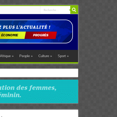
Afrique
»
People
»
Culture
»
Sport
»
ations