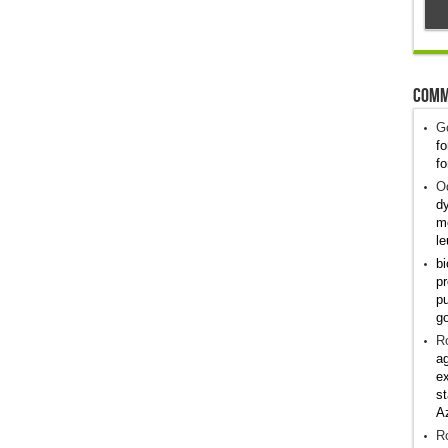
Comm
G
fo
fo
Od
dy
me
le
bi
pr
pu
g
R
ag
ex
st
A
R