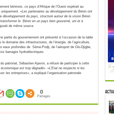
ment béninois, ce pays d’Afrique de l’Ouest espérait au
A uniquement. «
Les partenaires au développement du Bénin ont
 développement du pays, structuré autour de la vision Bénin
e transformer le Bénin en un pays bien gouverné, uni et à
 ajouté de même source.
e partie du gouvernement ont présenté à l’occasion de la table
le domaine des infrastructures, de l’énergie, de l’agriculture,
t en eaux profondes de Sème-Podji, de l’aéroport de Glo-Djigbe,
 six barrages hydroélectriques.
 du patronat, Sébastien Ajavon, a refusé de participer à cette
t économique est trop dégradé
». «
L’Etat ne respecte ni les
vec les entreprises
», a expliqué l’organisation patronale
0
Actua
Partages