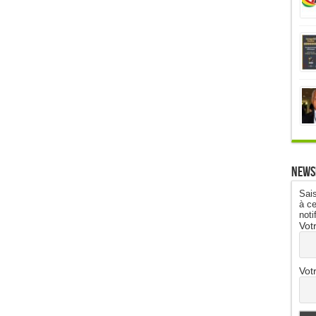
News
Sais
à ce
noti
Vot
Vot