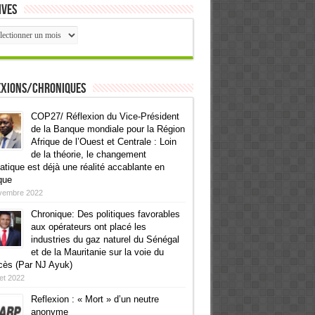
ives
ives
exions/Chroniques
COP27/ Réflexion du Vice-Président
de la Banque mondiale pour la Région
Afrique de l’Ouest et Centrale : Loin
de la théorie, le changement
atique est déjà une réalité accablante en
que
vembre 2022
Chronique: Des politiques favorables
aux opérateurs ont placé les
industries du gaz naturel du Sénégal
et de la Mauritanie sur la voie du
cès (Par NJ Ayuk)
llet 2022
Reflexion : « Mort » d’un neutre
anonyme