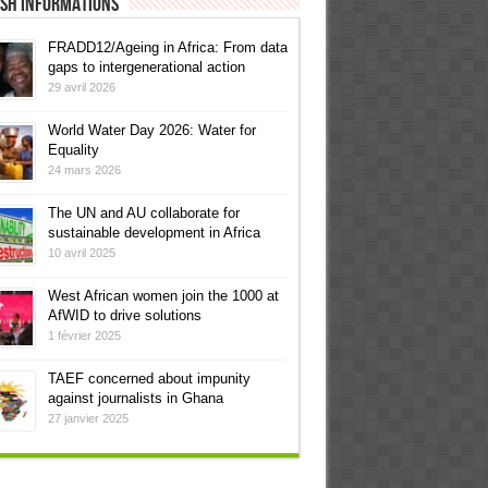
ish informations
FRADD12/Ageing in Africa: From data
gaps to intergenerational action
29 avril 2026
World Water Day 2026: Water for
Equality
24 mars 2026
The UN and AU collaborate for
sustainable development in Africa
10 avril 2025
West African women join the 1000 at
AfWID to drive solutions
1 février 2025
TAEF concerned about impunity
against journalists in Ghana
27 janvier 2025