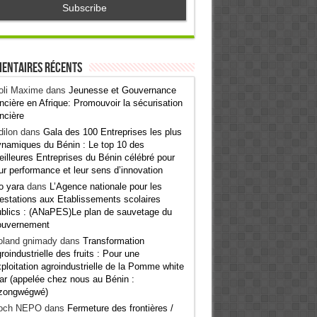
entaires récents
oli Maxime
dans
Jeunesse et Gouvernance
ncière en Afrique: Promouvoir la sécurisation
ncière
ilon
dans
Gala des 100 Entreprises les plus
namiques du Bénin : Le top 10 des
illeures Entreprises du Bénin célébré pour
ur performance et leur sens d’innovation
o yara
dans
L’Agence nationale pour les
estations aux Etablissements scolaires
blics : (ANaPES)Le plan de sauvetage du
ouvernement
oland gnimady
dans
Transformation
roindustrielle des fruits : Pour une
ploitation agroindustrielle de la Pomme white
ar (appelée chez nous au Bénin :
zongwégwé)
och NEPO
dans
Fermeture des frontières /