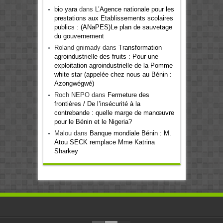
bio yara
dans
L’Agence nationale pour les
prestations aux Etablissements scolaires
publics : (ANaPES)Le plan de sauvetage
du gouvernement
Roland gnimady
dans
Transformation
agroindustrielle des fruits : Pour une
exploitation agroindustrielle de la Pomme
white star (appelée chez nous au Bénin :
Azongwégwé)
Roch NEPO
dans
Fermeture des
frontières / De l’insécurité à la
contrebande : quelle marge de manœuvre
pour le Bénin et le Nigeria?
Malou
dans
Banque mondiale Bénin : M.
Atou SECK remplace Mme Katrina
Sharkey