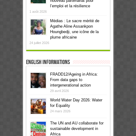
nouveau partenariat pour
l’emploi et la résilience
1 août 2026
Médias : Le sacre mérité de
Agathe Aline Assankpon
Houngbedji, une icône de la
plume africaine
24 juillet 2026
English informations
FRADD12/Ageing in Africa:
From data gaps to
intergenerational action
29 avril 2026
World Water Day 2026: Water
for Equality
24 mars 2026
The UN and AU collaborate for
sustainable development in
Africa