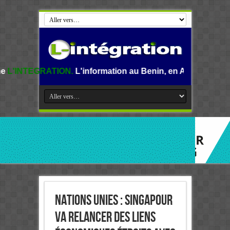
ON.
L'information au Benin, en Afrique et dans le monde.
Nations Unies : Singapour
va relancer des liens