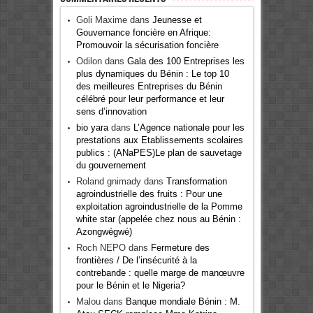
Goli Maxime
dans
Jeunesse et
Gouvernance foncière en Afrique:
Promouvoir la sécurisation foncière
Odilon
dans
Gala des 100 Entreprises les
plus dynamiques du Bénin : Le top 10
des meilleures Entreprises du Bénin
célébré pour leur performance et leur
sens d’innovation
bio yara
dans
L’Agence nationale pour les
prestations aux Etablissements scolaires
publics : (ANaPES)Le plan de sauvetage
du gouvernement
Roland gnimady
dans
Transformation
agroindustrielle des fruits : Pour une
exploitation agroindustrielle de la Pomme
white star (appelée chez nous au Bénin :
Azongwégwé)
Roch NEPO
dans
Fermeture des
frontières / De l’insécurité à la
contrebande : quelle marge de manœuvre
pour le Bénin et le Nigeria?
Malou
dans
Banque mondiale Bénin : M.