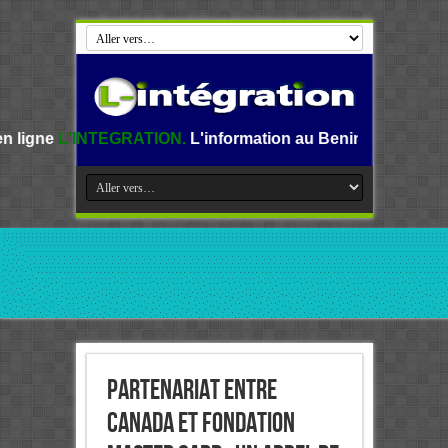
EGRATION.
L'information au Benin, en Afrique et dans le mo
Partenariat entre
Canada et Fondation