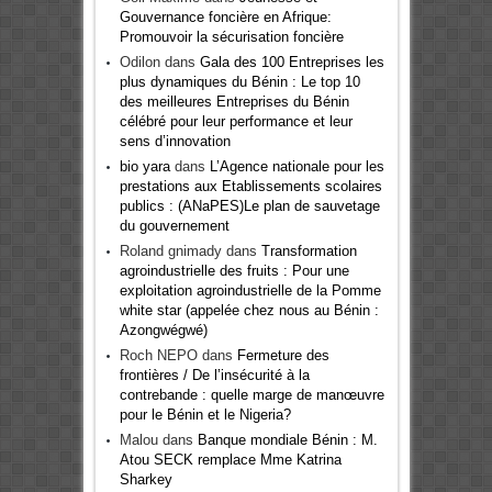
Gouvernance foncière en Afrique:
Promouvoir la sécurisation foncière
Odilon
dans
Gala des 100 Entreprises les
plus dynamiques du Bénin : Le top 10
des meilleures Entreprises du Bénin
célébré pour leur performance et leur
sens d’innovation
bio yara
dans
L’Agence nationale pour les
prestations aux Etablissements scolaires
publics : (ANaPES)Le plan de sauvetage
du gouvernement
Roland gnimady
dans
Transformation
agroindustrielle des fruits : Pour une
exploitation agroindustrielle de la Pomme
white star (appelée chez nous au Bénin :
Azongwégwé)
Roch NEPO
dans
Fermeture des
frontières / De l’insécurité à la
contrebande : quelle marge de manœuvre
pour le Bénin et le Nigeria?
Malou
dans
Banque mondiale Bénin : M.
Atou SECK remplace Mme Katrina
Sharkey