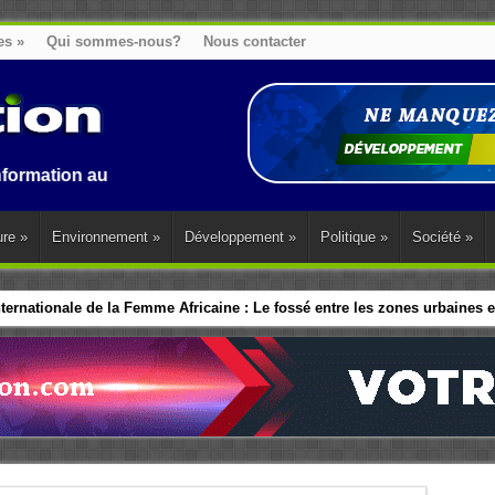
es
»
Qui sommes-nous?
Nous contacter
u Benin, en Afrique et dans le monde.
ure
»
Environnement
»
Développement
»
Politique
»
Société
»
ernationale de la Femme Africaine : Le fossé entre les zones urbaines et
ip politique des Femmes : Les dirigeants d’Afrique de l’Ouest adopte 