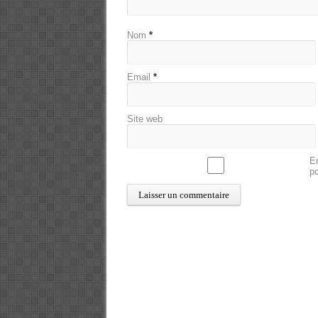
Nom
*
Email
*
Site web
En
p