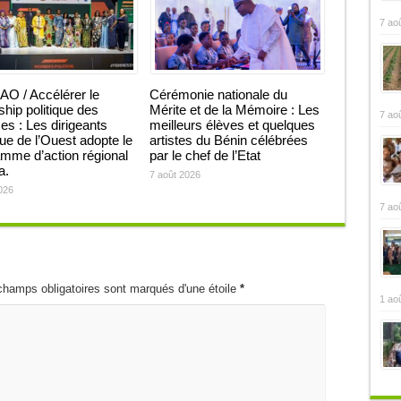
7 ao
O / Accélérer le
Cérémonie nationale du
ship politique des
Mérite et de la Mémoire : Les
7 ao
 : Les dirigeants
meilleurs élèves et quelques
que de l’Ouest adopte le
artistes du Bénin célébrées
mme d’action régional
par le chef de l’Etat
ja.
7 août 2026
026
7 ao
champs obligatoires sont marqués d'une étoile
*
1 ao