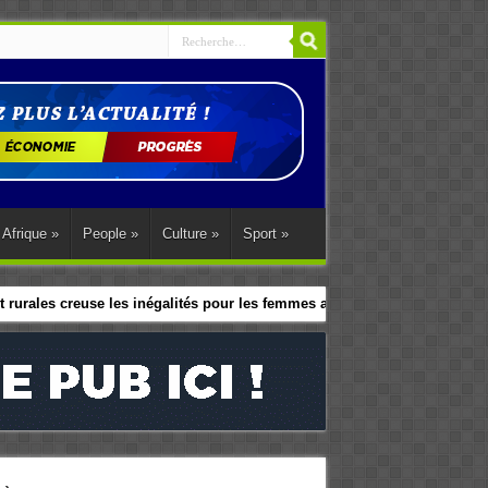
Afrique
»
People
»
Culture
»
Sport
»
 rurales creuse les inégalités pour les femmes africaines
le programme d’action régional d’Abuja.