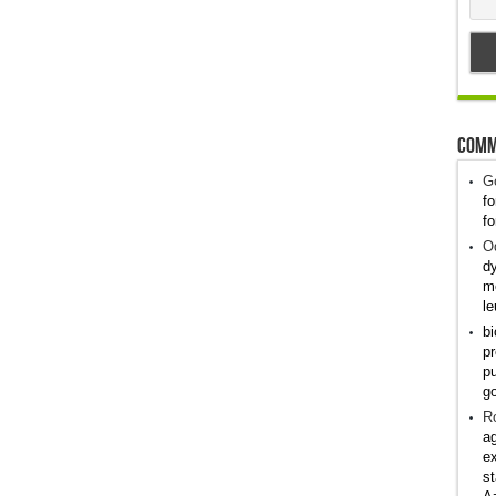
Comm
G
fo
fo
Od
dy
me
le
bi
pr
pu
g
R
ag
ex
st