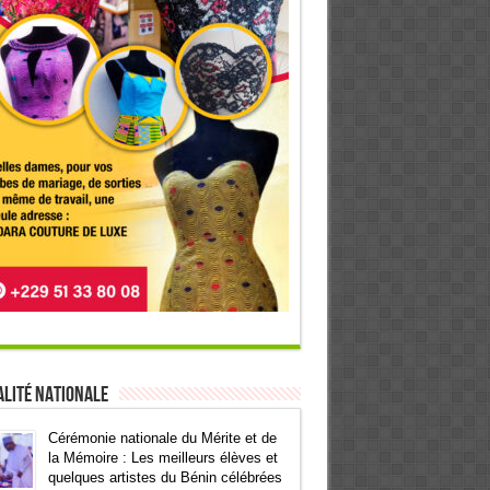
lité Nationale
Cérémonie nationale du Mérite et de
la Mémoire : Les meilleurs élèves et
quelques artistes du Bénin célébrées