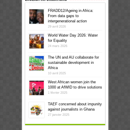
FRADD12/Ageing in Africa:
From data gaps to
intergenerational action
29 avril 2026
World Water Day 2026: Water
for Equality
24 mars 2026
The UN and AU collaborate for
sustainable development in
Africa
10 avril 2025
West African women join the
1000 at AfWID to drive solutions
1 février 2025
TAEF concerned about impunity
against journalists in Ghana
27 janvier 2025