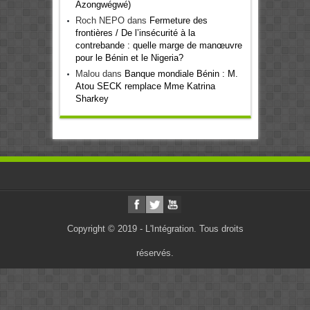
Azongwégwé)
Roch NEPO
dans
Fermeture des
frontières / De l’insécurité à la
contrebande : quelle marge de manœuvre
pour le Bénin et le Nigeria?
Malou
dans
Banque mondiale Bénin : M.
Atou SECK remplace Mme Katrina
Sharkey
Copyright © 2019 - L'Intégration. Tous droits
réservés.