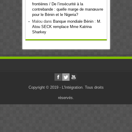
frontières / De l’insécurité à la
contrebande : quelle marge de manœuvre
pour le Bénin et le Nigeria?
Malou
dans
Banque mondiale Bénin : M.
Atou SECK remplace Mme Katrina
Sharkey
Copyright © 2019 - L'Intégration. Tous droits
réservés.