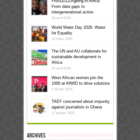
FRADD12/Ageing in Africa:
From data gaps to
intergenerational action
29 avril 2026
World Water Day 2026: Water
for Equality
24 mars 2026
The UN and AU collaborate for
sustainable development in
Africa
10 avril 2025
West African women join the
1000 at AfWID to drive solutions
1 février 2025
TAEF concerned about impunity
against journalists in Ghana
27 janvier 2025
Archives