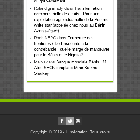
du gouvernement
Roland gnimady
dans
Transformation
agroindustrielle des fruits : Pour une
exploitation agroindustrielle de la Pomme
white star (appelée chez nous au Bénin :
Azongwégwé)
Roch NEPO
dans
Fermeture des
frontières / De l’insécurité à la
contrebande : quelle marge de manœuvre
pour le Bénin et le Nigeria?
Malou
dans
Banque mondiale Bénin : M.
Atou SECK remplace Mme Katrina
Sharkey
Copyright © 2019 - L'Intégration. Tous droits