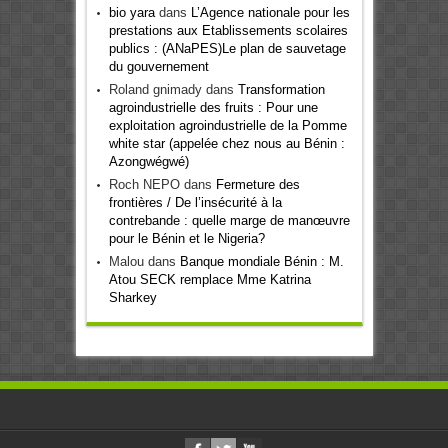
bio yara
dans
L’Agence nationale pour les
prestations aux Etablissements scolaires
publics : (ANaPES)Le plan de sauvetage
du gouvernement
Roland gnimady
dans
Transformation
agroindustrielle des fruits : Pour une
exploitation agroindustrielle de la Pomme
white star (appelée chez nous au Bénin :
Azongwégwé)
Roch NEPO
dans
Fermeture des
frontières / De l’insécurité à la
contrebande : quelle marge de manœuvre
pour le Bénin et le Nigeria?
Malou
dans
Banque mondiale Bénin : M.
Atou SECK remplace Mme Katrina
Sharkey