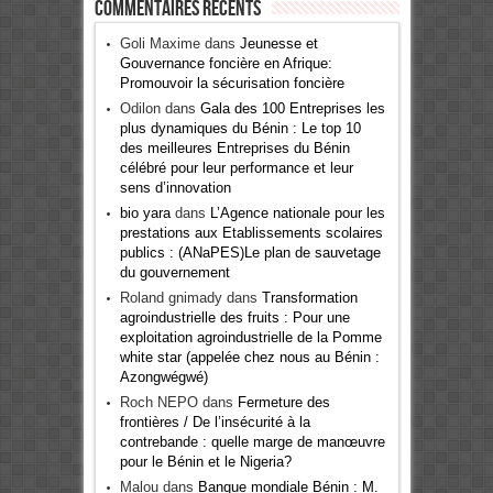
Commentaires récents
Goli Maxime
dans
Jeunesse et
Gouvernance foncière en Afrique:
Promouvoir la sécurisation foncière
Odilon
dans
Gala des 100 Entreprises les
plus dynamiques du Bénin : Le top 10
des meilleures Entreprises du Bénin
célébré pour leur performance et leur
sens d’innovation
bio yara
dans
L’Agence nationale pour les
prestations aux Etablissements scolaires
publics : (ANaPES)Le plan de sauvetage
du gouvernement
Roland gnimady
dans
Transformation
agroindustrielle des fruits : Pour une
exploitation agroindustrielle de la Pomme
white star (appelée chez nous au Bénin :
Azongwégwé)
Roch NEPO
dans
Fermeture des
frontières / De l’insécurité à la
contrebande : quelle marge de manœuvre
pour le Bénin et le Nigeria?
Malou
dans
Banque mondiale Bénin : M.