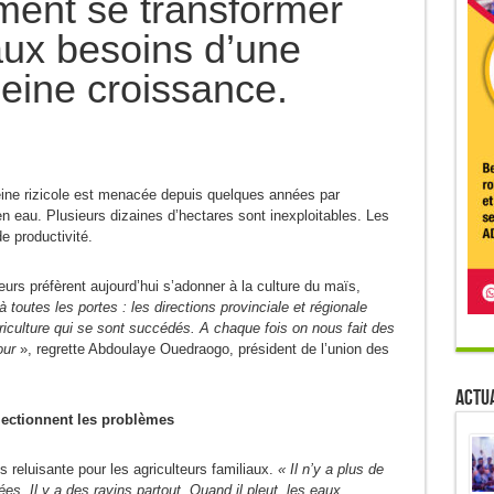
ment se transformer
aux besoins d’une
leine croissance.
ine rizicole est menacée depuis quelques années par
en eau. Plusieurs dizaines d’hectares sont inexploitables. Les
e productivité.
eurs préfèrent aujourd’hui s’adonner à la culture du maïs,
toutes les portes : les directions provinciale et régionale
agriculture qui se sont succédés. A chaque fois on nous fait des
our
», regrette Abdoulaye Ouedraogo, président de l’union des
Actua
lectionnent les problèmes
us reluisante pour les agriculteurs familiaux.
« Il n’y a plus de
ées. Il y a des ravins partout. Quand il pleut, les eaux