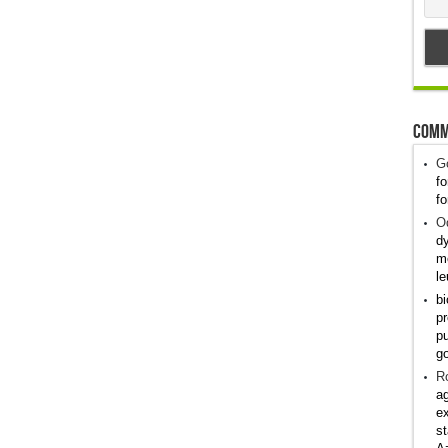
Comm
G
fo
fo
Od
dy
me
le
bi
pr
pu
g
R
ag
ex
st