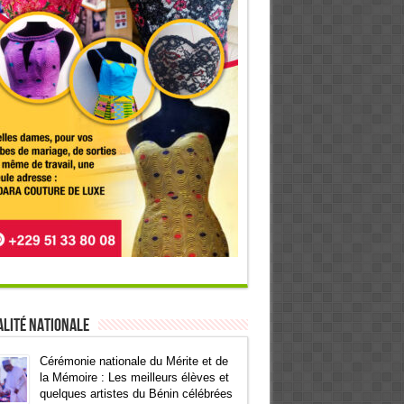
lité Nationale
Cérémonie nationale du Mérite et de
la Mémoire : Les meilleurs élèves et
quelques artistes du Bénin célébrées