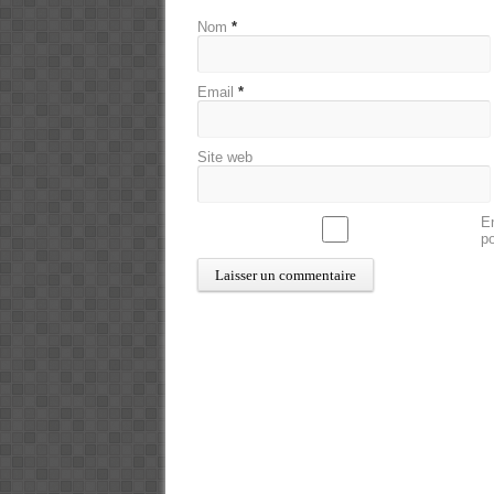
Nom
*
Email
*
Site web
En
p