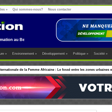
ales
»
Qui sommes-nous?
Nous contacter
Benin, en Afrique et dans le monde.
ure
»
Environnement
»
Développement
»
Politique
»
Société
»
ernationale de la Femme Africaine : Le fossé entre les zones urbaines et
ip politique des Femmes : Les dirigeants d’Afrique de l’Ouest adopte 