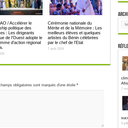
Arch
Arch
O / Accélérer le
Cérémonie nationale du
ship politique des
Mérite et de la Mémoire : Les
 : Les dirigeants
meilleurs élèves et quelques
que de l’Ouest adopte le
artistes du Bénin célébrées
mme d’action régional
par le chef de l’Etat
Réfl
ja.
7 août 2026
026
clim
Afri
champs obligatoires sont marqués d'une étoile
*
7 no
suc
5 jui