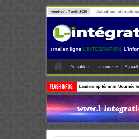
Actualités internation
vendredi , 7 août 2026
 sur le journal en ligne
L'INTEGRATION.
L'information au 
Actualité
»
Economie
»
Agricult
Flash Infos:
Leadership féminin /Journée Int
CEDEAO / Accélérer le leadersh