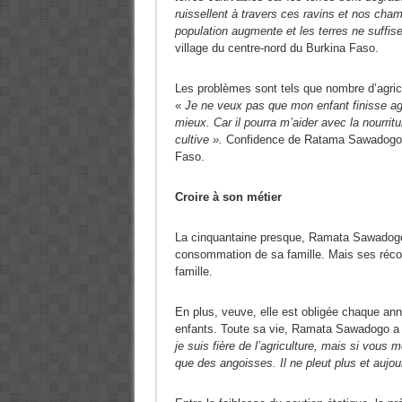
ruissellent à travers ces ravins et nos ch
population augmente et les terres ne suffis
village du centre-nord du Burkina Faso.
Les problèmes sont tels que nombre d’agricu
«
Je ne veux pas que mon enfant finisse agri
mieux. Car il pourra m’aider avec la nourrit
cultive ».
Confidence de Ratama Sawadogo, a
Faso.
Croire à son métier
La cinquantaine presque, Ramata Sawadogo c
consommation de sa famille. Mais ses récolt
famille.
En plus, veuve, elle est obligée chaque anné
enfants. Toute sa vie, Ramata Sawadogo a cu
je suis fière de l’agriculture, mais si vous 
que des angoisses. Il ne pleut plus et aujour