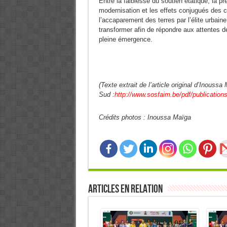
Entre la faiblesse du soutien étatique, la p
modernisation et les effets conjugués des 
l’accaparement des terres par l’élite urbaine
transformer afin de répondre aux attentes d
pleine émergence.
(Texte extrait de l’article original d’Inouss
Sud :
http://www.sosfaim.be/pdf/publications
Crédits photos : Inoussa Maïga
Articles en relation