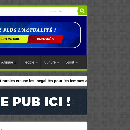
Afrique
»
People
»
Culture
»
Sport
»
 rurales creuse les inégalités pour les femmes africaines
le programme d’action régional d’Abuja.