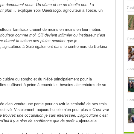
amps demeurent secs. On sème et on ne récolte rien. La
7 ao
ent plus »,
explique Yobi Ouedraogo, agriculteur à Toecé, un
lteurs familiaux croient de moins en moins en leur métier.
culteur comme moi. S’il devient infirmier ou instituteur c’est
7 ao
ure durant la saison des pluies pendant que je
gricultrice à Guié également dans le centre-nord du Burkina
7 ao
ultive du sorgho et du niébé principalement pour la
es suffisent à peine à couvrir les besoins alimentaires de sa
1 ao
e d’en vendre une partie pour couvrir la scolarité de ses trois
ltivé. Visiblement, aujourd’hui elle n’en peut plus.
« C’est vrai
me trouvez une occupation je suis intéressée. L’agriculture c’est
d’hui il y a plus de souffrance que de profit »,
ajoute-elle
.