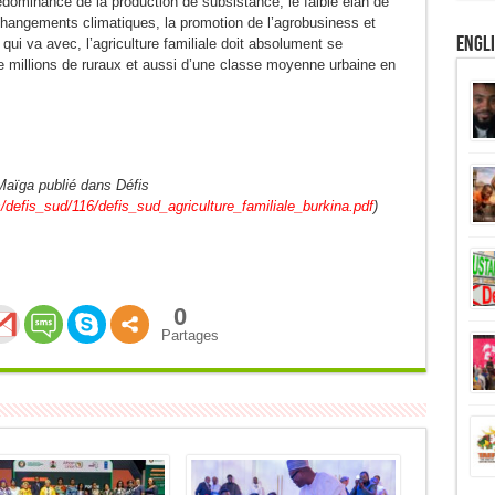
rédominance de la production de subsistance, le faible élan de
changements climatiques, la promotion de l’agrobusiness et
Engl
 qui va avec, l’agriculture familiale doit absolument se
e millions de ruraux et aussi d’une classe moyenne urbaine en
a Maïga publié dans Défis
/defis_sud/116/defis_sud_agriculture_familiale_burkina.pdf
)
0
Partages