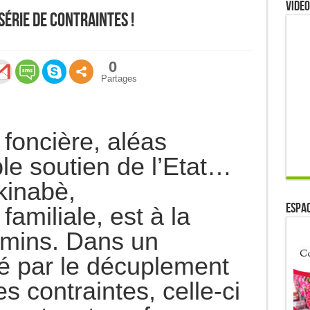
Video
série de contraintes !
0
Partages
 foncière, aléas
ble soutien de l’Etat…
rkinabè,
ESPAC
familiale, est à la
emins. Dans un
é par le décuplement
s contraintes, celle-ci