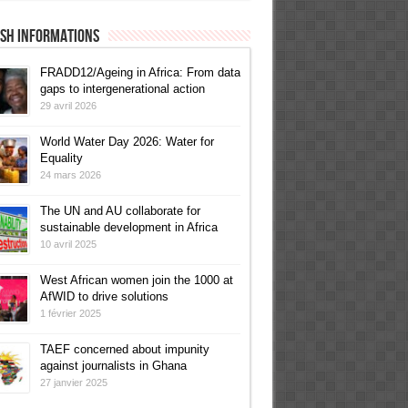
ish informations
FRADD12/Ageing in Africa: From data
gaps to intergenerational action
29 avril 2026
World Water Day 2026: Water for
Equality
24 mars 2026
The UN and AU collaborate for
sustainable development in Africa
10 avril 2025
West African women join the 1000 at
AfWID to drive solutions
1 février 2025
TAEF concerned about impunity
against journalists in Ghana
27 janvier 2025