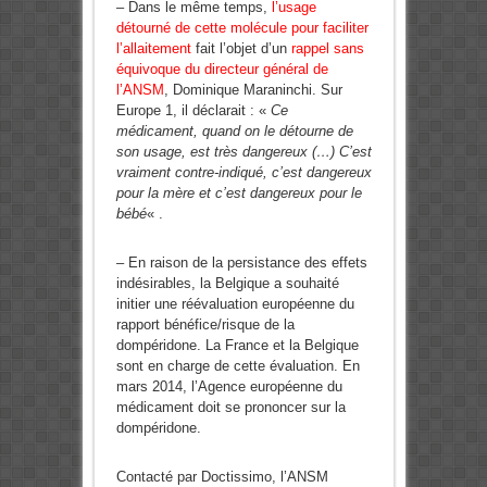
– Dans le même temps,
l’usage
détourné de cette molécule pour faciliter
l’allaitement
fait l’objet d’un
rappel sans
équivoque du directeur général de
l’ANSM
, Dominique Maraninchi. Sur
Europe 1, il déclarait : «
Ce
médicament, quand on le détourne de
son usage, est très dangereux (…) C’est
vraiment contre-indiqué, c’est dangereux
pour la mère et c’est dangereux pour le
bébé
« .
– En raison de la persistance des effets
indésirables, la Belgique a souhaité
initier une réévaluation européenne du
rapport bénéfice/risque de la
dompéridone. La France et la Belgique
sont en charge de cette évaluation. En
mars 2014, l’Agence européenne du
médicament doit se prononcer sur la
dompéridone.
Contacté par Doctissimo, l’ANSM