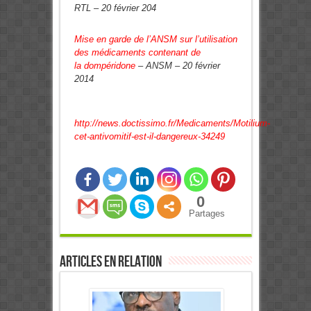
RTL – 20 février 204
Mise en garde de l’ANSM sur l’utilisation
des médicaments contenant de
la
dompéridone
– ANSM – 20 février
2014
http://news.doctissimo.fr/Medicaments/Motilium-
cet-antivomitif-est-il-dangereux-34249
0
Partages
Articles en relation