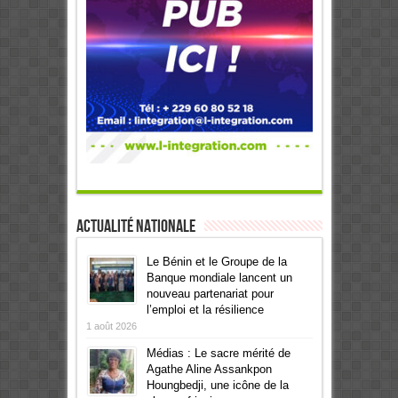
Actualité Nationale
Le Bénin et le Groupe de la
Banque mondiale lancent un
nouveau partenariat pour
l’emploi et la résilience
1 août 2026
Médias : Le sacre mérité de
Agathe Aline Assankpon
Houngbedji, une icône de la