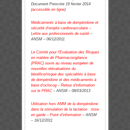
Document Prescrire 19 février 2014
(
accessible en ligne
)
Médicaments à base de dompéridone et
sécurité d’emploi cardiovasculaire –
Lettre aux professionnels de santé
–
ANSM – 06/12/2011
Le Comité pour l’Evaluation des Risques
en matière de Pharmacovigilance
(PRAC) ouvre au niveau européen de
nouvelles réévaluations du
bénéfice/risque des spécialités à base
de dompéridone et des médicaments à
base d’octocog – Retour d’information
sur le PRAC
– ANSM – 08/03/2013
Utilisation hors AMM de la dompéridone
dans la stimulation de la lactation : mise
en garde – Point d’information
– ANSM
– 16/12/2011