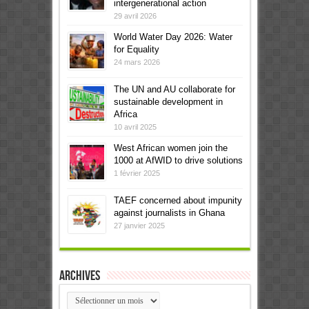
intergenerational action
29 avril 2026
World Water Day 2026: Water
for Equality
24 mars 2026
The UN and AU collaborate for
sustainable development in
Africa
10 avril 2025
West African women join the
1000 at AfWID to drive solutions
1 février 2025
TAEF concerned about impunity
against journalists in Ghana
27 janvier 2025
Archives
Archives