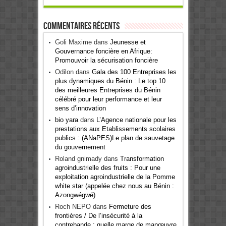
Commentaires récents
Goli Maxime
dans
Jeunesse et
Gouvernance foncière en Afrique:
Promouvoir la sécurisation foncière
Odilon
dans
Gala des 100 Entreprises les
plus dynamiques du Bénin : Le top 10
des meilleures Entreprises du Bénin
célébré pour leur performance et leur
sens d’innovation
bio yara
dans
L’Agence nationale pour les
prestations aux Etablissements scolaires
publics : (ANaPES)Le plan de sauvetage
du gouvernement
Roland gnimady
dans
Transformation
agroindustrielle des fruits : Pour une
exploitation agroindustrielle de la Pomme
white star (appelée chez nous au Bénin :
Azongwégwé)
Roch NEPO
dans
Fermeture des
frontières / De l’insécurité à la
contrebande : quelle marge de manœuvre