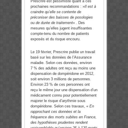
Prescrire est pessimiste quant à ces
prochaines recommandations : »
Il est à
craindre qu’elle se contente de
préconiser des baisses de posologies
ou de durée de traitement
« . Des
mesures qu’elles jugent insuffisantes
compte-tenu du nombre de patients
exposés et du risque encouru.
Le 19 février, Prescrire publie un travail
basé sur les données de l’Assurance
maladie. Selon ces données, environ
7 % des adultes ont reçu au moins une
dispensation de dompéridone en 2012,
soit environ 3 millions de personnes.
Environ 23 % de ces personnes ont
reçu le même jour une dispensation d’un
médicament connu pour potentiellement
majorer le risque d’arythmie sous
dompéridone. Selon ces travaux, «
En
rapprochant ces données et la
fréquence des morts subites en France,
des hypothèses prudentes rendent
vraisemblable qu’environ 25 à 120 morts