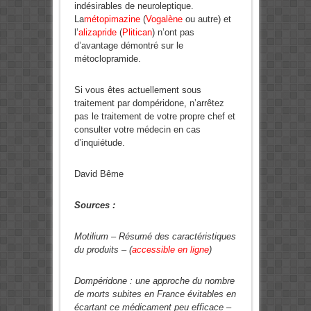
indésirables de neuroleptique.
La
métopimazine
(
Vogalène
ou autre) et
l’
alizapride
(
Plitican
) n’ont pas
d’avantage démontré sur le
métoclopramide.
Si vous êtes actuellement sous
traitement par dompéridone, n’arrêtez
pas le traitement de votre propre chef et
consulter votre médecin en cas
d’inquiétude.
David Bême
Sources :
Motilium – Résumé des caractéristiques
du produits – (
accessible en ligne
)
Dompéridone : une approche du nombre
de morts subites en France évitables en
écartant ce médicament peu efficace –