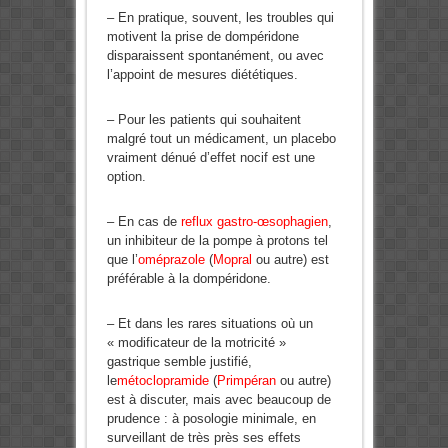
– En pratique, souvent, les troubles qui
motivent la prise de dompéridone
disparaissent spontanément, ou avec
l’appoint de mesures diététiques.
– Pour les patients qui souhaitent
malgré tout un médicament, un placebo
vraiment dénué d’effet nocif est une
option.
– En cas de
reflux gastro-œsophagien
,
un inhibiteur de la pompe à protons tel
que l’
oméprazole
(
Mopral
ou autre) est
préférable à la dompéridone.
– Et dans les rares situations où un
« modificateur de la motricité »
gastrique semble justifié,
le
métoclopramide
(
Primpéran
ou autre)
est à discuter, mais avec beaucoup de
prudence : à posologie minimale, en
surveillant de très près ses effets