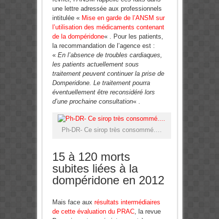
une lettre adressée aux professionnels
intitulée «
Mise en garde de l’ANSM sur
l’utilisation des médicaments contenant
de la
dompéridone
« . Pour les patients,
la recommandation de l’agence est :
«
En l’absence de troubles cardiaques,
les patients actuellement sous
traitement peuvent continuer la prise de
Domperidone. Le traitement pourra
éventuellement être reconsidéré lors
d’une prochaine consultation
« .
Ph-DR- Ce sirop très consommé….
15 à 120 morts
subites liées à la
dompéridone en 2012
Mais face aux
résultats intermédiaires
de cette évaluation du PRAC
, la revue