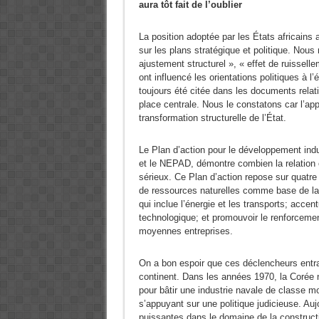
aura tôt fait de l’oublier
La position adoptée par les États africain
sur les plans stratégique et politique. N
ajustement structurel », « effet de ruissell
ont influencé les orientations politiques à l’
toujours été citée dans les documents relat
place centrale. Nous le constatons car l’app
transformation structurelle de l’État.
Le Plan d’action pour le développement indu
et le NEPAD, démontre combien la relation en
sérieux. Ce Plan d’action repose sur quatre p
de ressources naturelles comme base de la tr
qui inclue l’énergie et les transports; acce
technologique; et promouvoir le renforcement 
moyennes entreprises.
On a bon espoir que ces déclencheurs entra
continent. Dans les années 1970, la Corée 
pour bâtir une industrie navale de classe mo
s’appuyant sur une politique judicieuse. Auj
puissantes dans le domaine de la construct