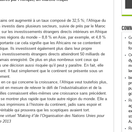
icains ont augmenté à un taux composé de 32,5 %; l’Afrique du
s investis dans plusieurs secteurs, suivie de près par le Maroc
Comm
 sur les investissements étrangers directs intérieurs en Afrique
autres régions du monde – 8,8 % en Asie, par exemple, et 4,8 %
G
fo
rtante car cela signifie que les Africains ne se contentent
fo
tique. Ils investissent également plus dans leur propre
 investissements étrangers directs atteindront 50 milliards de
Od
jamais enregistré. De plus en plus nombreux sont ceux qui
dy
une décision aussi risquée qu’il peut y paraître. En fait, elle
me
le
ment. Il faut simplement que le continent se présente sous un
cement.
bi
en ce qui concerne la croissance, l’Afrique veut toutefois plus,
pr
oit en mesure de relever le défi de l’industrialisation et de la
pu
villes connaissent elles-mêmes une croissance sans précédent.
g
dra se montrer plus rapide que toute autre région du monde. Elle a
R
us imprimions à l’histoire du continent, jadis sans espoir et
ag
ritable qui prouvera que les sceptiques avaient tort.
ex
ine virtuel “Making it”de l’Organisation des Nations Unies pour
st
re 2013
A
R