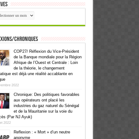
ives
ives
exions/Chroniques
COP27/ Réflexion du Vice-Président
de la Banque mondiale pour la Région
Afrique de l’Ouest et Centrale : Loin
de la théorie, le changement
atique est déjà une réalité accablante en
que
vembre 2022
Chronique: Des politiques favorables
aux opérateurs ont placé les
industries du gaz naturel du Sénégal
et de la Mauritanie sur la voie du
cès (Par NJ Ayuk)
llet 2022
Reflexion : « Mort » d’un neutre
anonyme