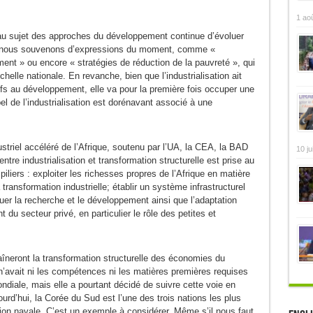
1 ao
s au sujet des approches du développement continue d’évoluer
ous nous souvenons d’expressions du moment, comme «
ement » ou encore « stratégies de réduction de la pauvreté », qui
échelle nationale. En revanche, bien que l’industrialisation ait
ifs au développement, elle va pour la première fois occuper une
el de l’industrialisation est dorénavant associé à une
striel accéléré de l’Afrique, soutenu par l’UA, la CEA, la BAD
10 ju
tre industrialisation et transformation structurelle est prise au
iliers : exploiter les richesses propres de l’Afrique en matière
ansformation industrielle; établir un système infrastructurel
ntuer la recherche et le développement ainsi que l’adaptation
du secteur privé, en particulier le rôle des petites et
îneront la transformation structurelle des économies du
n’avait ni les compétences ni les matières premières requises
ndiale, mais elle a pourtant décidé de suivre cette voie en
ourd’hui, la Corée du Sud est l’une des trois nations les plus
ion navale. C’est un exemple à considérer. Même s’il nous faut