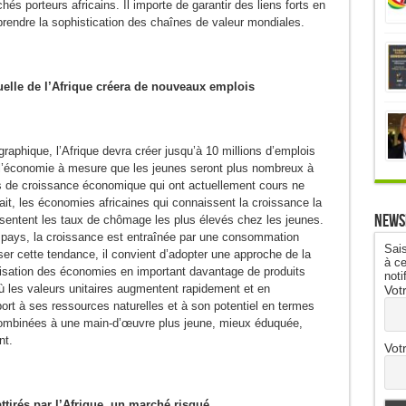
hés porteurs africains. Il importe de garantir des liens forts en
rendre la sophistication des chaînes de valeur mondiales.
elle de l’Afrique créera de nouveaux emplois
phique, l’Afrique devra créer jusqu’à 10 millions d’emplois
 l’économie à mesure que les jeunes seront plus nombreux à
es de croissance économique qui ont actuellement cours ne
it, les économies africaines qui connaissent la croissance la
News
sentent les taux de chômage les plus élevés chez les jeunes.
 pays, la croissance est entraînée par une consommation
Sais
rser cette tendance, il convient d’adopter une approche de la
à ce
rnisation des économies en important davantage de produits
noti
ù les valeurs unitaires augmentent rapidement et en
Vot
ort à ses ressources naturelles et à son potentiel en termes
combinées à une main-d’œuvre plus jeune, mieux éduquée,
nt.
Vot
ttirés par l’Afrique, un marché risqué