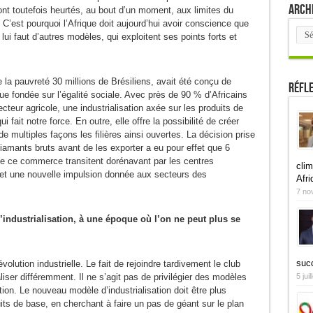
Arch
ont toutefois heurtés, au bout d’un moment, aux limites du
C’est pourquoi l’Afrique doit aujourd’hui avoir conscience que
Arch
l lui faut d’autres modèles, qui exploitent ses points forts et
de la pauvreté 30 millions de Brésiliens, avait été conçu de
Réfl
 fondée sur l’égalité sociale. Avec près de 90 % d’Africains
teur agricole, une industrialisation axée sur les produits de
i fait notre force. En outre, elle offre la possibilité de créer
de multiples façons les filières ainsi ouvertes. La décision prise
diamants bruts avant de les exporter a eu pour effet que 6
de ce commerce transitent dorénavant par les centres
clim
 et une nouvelle impulsion donnée aux secteurs des
Afri
7 no
l’industrialisation, à une époque où l’on ne peut plus se
suc
lution industrielle. Le fait de rejoindre tardivement le club
5 jui
aliser différemment. Il ne s’agit pas de privilégier des modèles
ation. Le nouveau modèle d’industrialisation doit être plus
ts de base, en cherchant à faire un pas de géant sur le plan