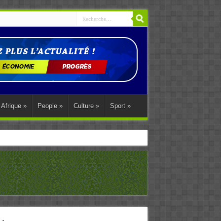
Afrique
»
People
»
Culture
»
Sport
»
ations