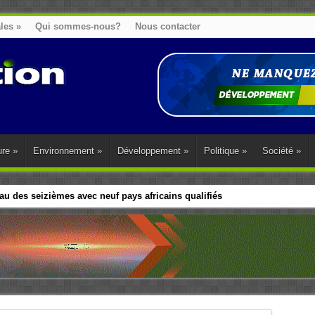
ales
»
Qui sommes-nous?
Nous contacter
ure
»
Environnement
»
Développement
»
Politique
»
Société
»
u des seizièmes avec neuf pays africains qualifiés
t sa diaspora tentent de parler d’une seule voix sur la question des répar