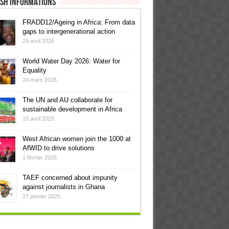
ish informations
FRADD12/Ageing in Africa: From data
gaps to intergenerational action
29 avril 2026
World Water Day 2026: Water for
Equality
24 mars 2026
The UN and AU collaborate for
sustainable development in Africa
10 avril 2025
West African women join the 1000 at
AfWID to drive solutions
1 février 2025
TAEF concerned about impunity
against journalists in Ghana
27 janvier 2025