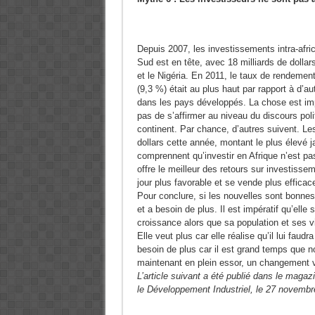
Depuis 2007, les investissements intra-afr
Sud est en tête, avec 18 milliards de dollar
et le Nigéria. En 2011, le taux de rendement
(9,3 %) était au plus haut par rapport à d’
dans les pays développés. La chose est impo
pas de s’affirmer au niveau du discours poli
continent. Par chance, d’autres suivent. Les
dollars cette année, montant le plus élevé 
comprennent qu’investir en Afrique n’est pas 
offre le meilleur des retours sur investisse
jour plus favorable et se vende plus effica
Pour conclure, si les nouvelles sont bonnes 
et a besoin de plus. Il est impératif qu’elle s
croissance alors que sa population et ses 
Elle veut plus car elle réalise qu’il lui fau
besoin de plus car il est grand temps que no
maintenant en plein essor, un changement vé
L’article suivant a été publié dans le magaz
le Développement Industriel, le 27 novemb