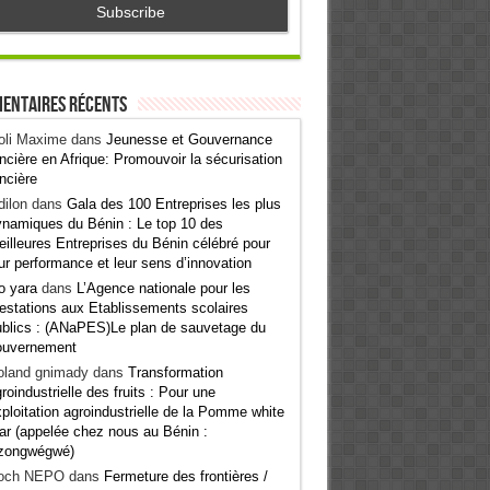
entaires récents
oli Maxime
dans
Jeunesse et Gouvernance
ncière en Afrique: Promouvoir la sécurisation
ncière
ilon
dans
Gala des 100 Entreprises les plus
namiques du Bénin : Le top 10 des
illeures Entreprises du Bénin célébré pour
ur performance et leur sens d’innovation
o yara
dans
L’Agence nationale pour les
estations aux Etablissements scolaires
blics : (ANaPES)Le plan de sauvetage du
ouvernement
oland gnimady
dans
Transformation
roindustrielle des fruits : Pour une
ploitation agroindustrielle de la Pomme white
ar (appelée chez nous au Bénin :
zongwégwé)
och NEPO
dans
Fermeture des frontières /