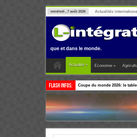
Actualités internation
vendredi , 7 août 2026
n, en Afrique et dans le monde.
Actualité
»
Economie
»
Agricult
Flash Infos:
Coupe du monde 2026: le tablea
Esclavage: à Accra, l’Afrique e