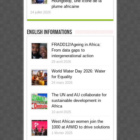
Houngbedji, une icône de la
plume africaine
24 juillet 2026
English informations
FRADD12/Ageing in Africa:
From data gaps to
intergenerational action
29 avril 2026
World Water Day 2026: Water
for Equality
24 mars 2026
The UN and AU collaborate for
sustainable development in
Africa
10 avril 2025
West African women join the
1000 at AfWID to drive solutions
1 février 2025