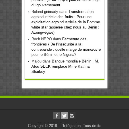
du gouvernement
Roland gnimady
dans
Transformation
agroindustrielle des fruits : Pour une
exploitation agroindustrielle de la Pomme
white star (appelée chez nous au Bénin :
Azongwégwé)
Roch NEPO
dans
Fermeture des
frontières / De l’insécurité à la
contrebande : quelle marge de manœuvre
pour le Bénin et le Nigeria?
Malou
dans
Banque mondiale Bénin : M.
Atou SECK remplace Mme Katrina
Sharkey
Copyright © 2019 - L'Intégration. Tous droits