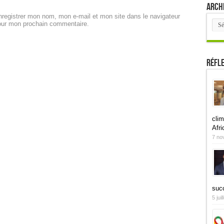
Arch
registrer mon nom, mon e-mail et mon site dans le navigateur
Arch
our mon prochain commentaire.
Réfl
clim
Afri
7 no
suc
5 jui