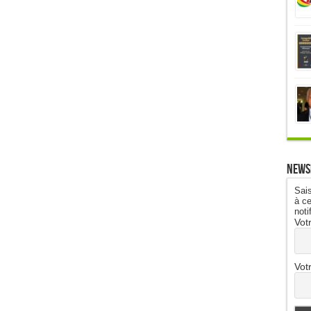
News
Sais
à ce
noti
Vot
Vot