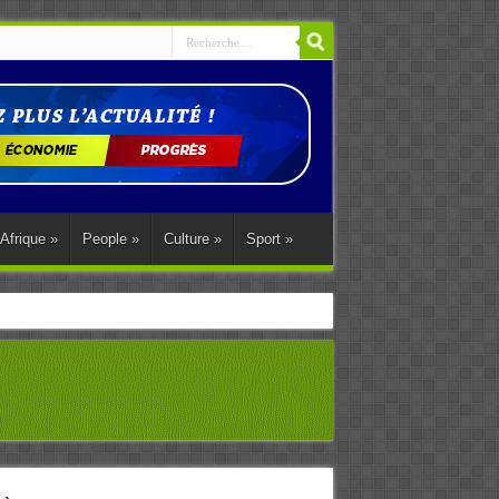
Afrique
»
People
»
Culture
»
Sport
»
ations