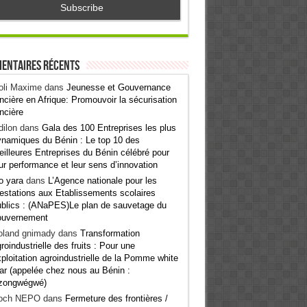
entaires récents
oli Maxime
dans
Jeunesse et Gouvernance
ncière en Afrique: Promouvoir la sécurisation
ncière
ilon
dans
Gala des 100 Entreprises les plus
namiques du Bénin : Le top 10 des
illeures Entreprises du Bénin célébré pour
ur performance et leur sens d’innovation
o yara
dans
L’Agence nationale pour les
estations aux Etablissements scolaires
blics : (ANaPES)Le plan de sauvetage du
ouvernement
oland gnimady
dans
Transformation
roindustrielle des fruits : Pour une
ploitation agroindustrielle de la Pomme white
ar (appelée chez nous au Bénin :
zongwégwé)
och NEPO
dans
Fermeture des frontières /