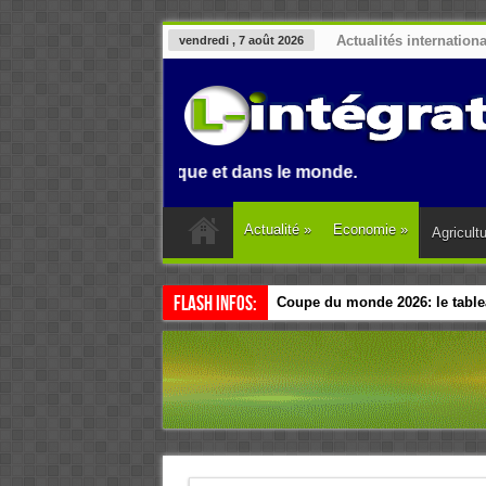
Actualités internation
vendredi , 7 août 2026
Benin, en Afrique et dans le monde.
Actualité
»
Economie
»
Agricult
Flash Infos:
Coupe du monde 2026: le tablea
Esclavage: à Accra, l’Afrique e