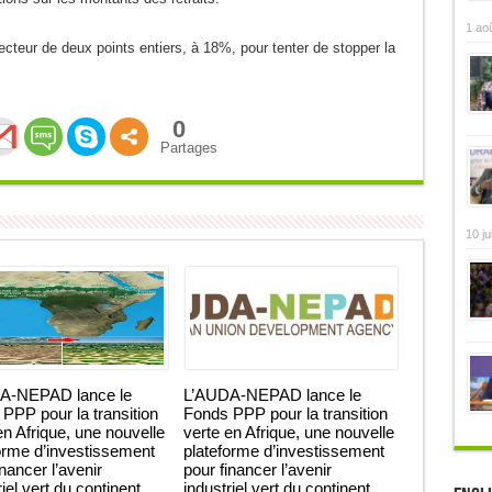
1 ao
irecteur de deux points entiers, à 18%, pour tenter de stopper la
0
Partages
10 ju
A-NEPAD lance le
L’AUDA-NEPAD lance le
PPP pour la transition
Fonds PPP pour la transition
en Afrique, une nouvelle
verte en Afrique, une nouvelle
orme d’investissement
plateforme d’investissement
inancer l’avenir
pour financer l’avenir
iel vert du continent.
industriel vert du continent.