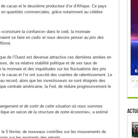
de cacao et le deuxième producteur d’or d’Afrique. Ce pays
ole en quantités commerciales, grâce notamment au célèbre
 «
construire la confiance
» dans le cedi, la monnaie
raient se faire en cedis et nous devons penser au prix des
affirmé.
ue de l’Ouest est devenue attractive ces dernières années en
es, de sa relative stabilité politique et de ses taux de
 la monnaie et des inquiétudes sur les fluctuations des prix
e cacao et l’or ont suscité des craintes de ralentissement. Le
u record, alors que les investisseurs se sont éloignés des
ue centrale américaine, la Fed, de réduire progressivement le
hangement et de sortir de cette situation où nous sommes
Actua
lique en raison de la structure de notre économie
», a estimé
le 5 février, de nouveaux contrôles sur les mouvements de
ions sur les montants des retraits.