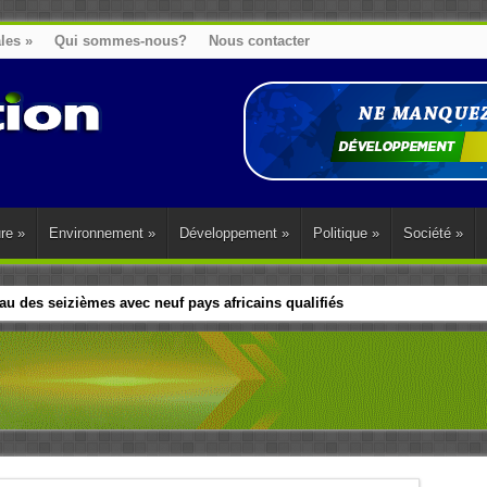
ales
»
Qui sommes-nous?
Nous contacter
ure
»
Environnement
»
Développement
»
Politique
»
Société
»
u des seizièmes avec neuf pays africains qualifiés
t sa diaspora tentent de parler d’une seule voix sur la question des répar