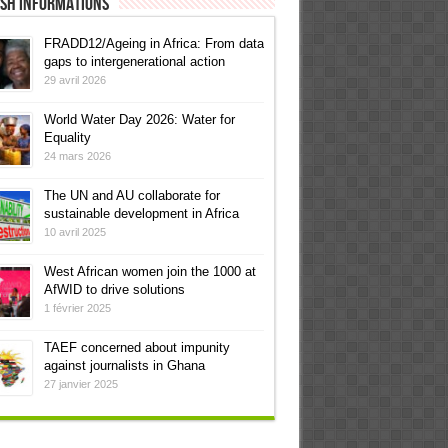
ish informations
FRADD12/Ageing in Africa: From data
gaps to intergenerational action
29 avril 2026
World Water Day 2026: Water for
Equality
24 mars 2026
The UN and AU collaborate for
sustainable development in Africa
10 avril 2025
West African women join the 1000 at
AfWID to drive solutions
1 février 2025
TAEF concerned about impunity
against journalists in Ghana
27 janvier 2025