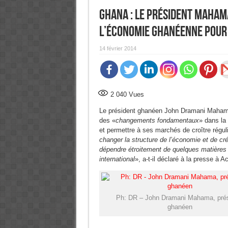
Ghana : Le président Maham
l’économie ghanéenne pour 
14 février 2014
2 040
Vues
Le président ghanéen John Dramani Mahama (
des «
changements fondamentaux
» dans la
et permettre à ses marchés de croître régul
changer la structure de l’économie et de cré
dépendre étroitement de quelques matières 
international
», a-t-il déclaré à la presse à A
Ph: DR – John Dramani Mahama, prés
ghanéen