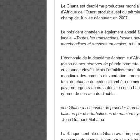
Le Ghana est deuxième producteur mondial 
d’Afrique de l’Ouest produit aussi du pétr
champ de Jubilee découvert en 2007.
Le président ghanéen a également appelé à
locale. «
Toutes les transactions locales dev
marchandises et services en cedis
», a-t-il 
L’économie de la deuxième économie d’Afriq
raison de ses réserves de pétrole prometteus
croissance élevés. Mais l’affaiblissement de
mondiaux des produits d’exportation comme l
taux de change du cedi est tombé à un nivea
pays émergents après la décision de la banq
rythme de ses achats d’actifs.
«
Le Ghana a l’occasion de procéder à un c
ballotés par des turbulences de manière cyc
John Dramani Mahama.
La Banque centrale du Ghana avait imposé, 
monnaies étrangères, y compris des restrict