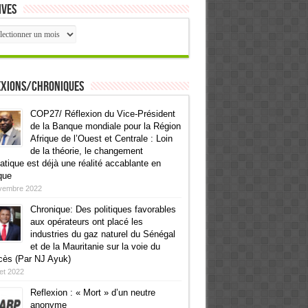
ives
ives
exions/Chroniques
COP27/ Réflexion du Vice-Président
de la Banque mondiale pour la Région
Afrique de l’Ouest et Centrale : Loin
de la théorie, le changement
atique est déjà une réalité accablante en
que
vembre 2022
Chronique: Des politiques favorables
aux opérateurs ont placé les
industries du gaz naturel du Sénégal
et de la Mauritanie sur la voie du
cès (Par NJ Ayuk)
llet 2022
Reflexion : « Mort » d’un neutre
anonyme