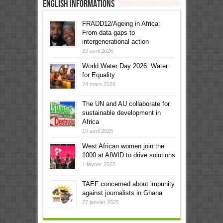
English informations
FRADD12/Ageing in Africa:
From data gaps to
intergenerational action
29 avril 2026
World Water Day 2026: Water
for Equality
24 mars 2026
The UN and AU collaborate for
sustainable development in
Africa
10 avril 2025
West African women join the
1000 at AfWID to drive solutions
1 février 2025
TAEF concerned about impunity
against journalists in Ghana
27 janvier 2025