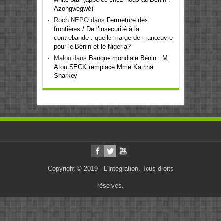
Azongwégwé)
Roch NEPO
dans
Fermeture des
frontières / De l’insécurité à la
contrebande : quelle marge de manœuvre
pour le Bénin et le Nigeria?
Malou
dans
Banque mondiale Bénin : M.
Atou SECK remplace Mme Katrina
Sharkey
Copyright © 2019 - L'Intégration. Tous droits
réservés.