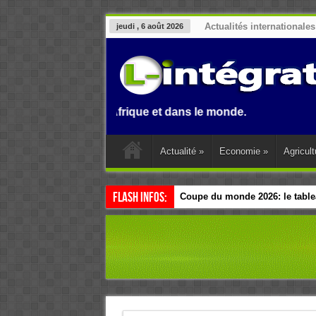
Actualités internationales
jeudi , 6 août 2026
 Benin, en Afrique et dans le monde.
Actualité
»
Economie
»
Agricult
Flash Infos:
Coupe du monde 2026: le tablea
Esclavage: à Accra, l’Afrique e