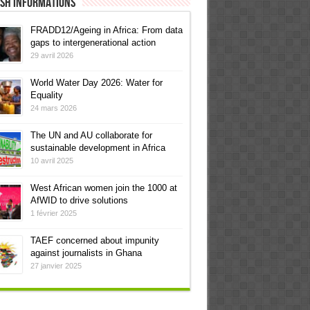
ish informations
FRADD12/Ageing in Africa: From data
gaps to intergenerational action
29 avril 2026
World Water Day 2026: Water for
Equality
24 mars 2026
The UN and AU collaborate for
sustainable development in Africa
10 avril 2025
West African women join the 1000 at
AfWID to drive solutions
1 février 2025
TAEF concerned about impunity
against journalists in Ghana
27 janvier 2025