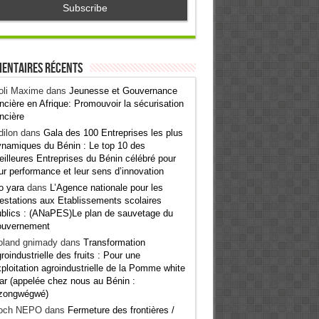
entaires récents
oli Maxime
dans
Jeunesse et Gouvernance
ncière en Afrique: Promouvoir la sécurisation
ncière
ilon
dans
Gala des 100 Entreprises les plus
namiques du Bénin : Le top 10 des
illeures Entreprises du Bénin célébré pour
ur performance et leur sens d’innovation
o yara
dans
L’Agence nationale pour les
estations aux Etablissements scolaires
blics : (ANaPES)Le plan de sauvetage du
ouvernement
oland gnimady
dans
Transformation
roindustrielle des fruits : Pour une
ploitation agroindustrielle de la Pomme white
ar (appelée chez nous au Bénin :
zongwégwé)
och NEPO
dans
Fermeture des frontières /