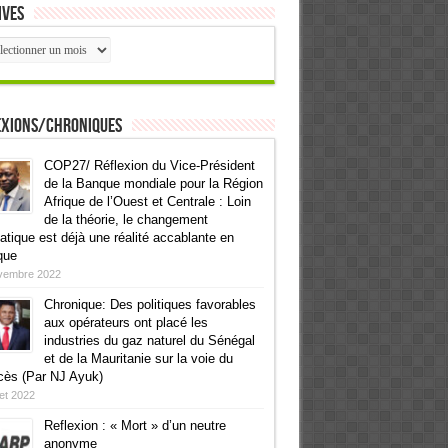
ives
ives
exions/Chroniques
COP27/ Réflexion du Vice-Président
de la Banque mondiale pour la Région
Afrique de l’Ouest et Centrale : Loin
de la théorie, le changement
atique est déjà une réalité accablante en
que
vembre 2022
Chronique: Des politiques favorables
aux opérateurs ont placé les
industries du gaz naturel du Sénégal
et de la Mauritanie sur la voie du
cès (Par NJ Ayuk)
llet 2022
Reflexion : « Mort » d’un neutre
anonyme