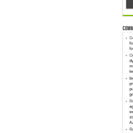
Comm
G
fo
fo
Od
dy
me
le
bi
pr
pu
g
R
ag
ex
st
A
R