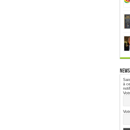
News
Sais
à ce
noti
Vot
Vot