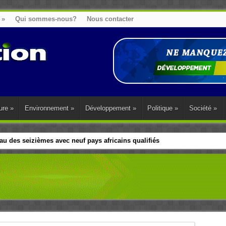
»
Qui sommes-nous?
Nous contacter
ure
»
Environnement
»
Développement
»
Politique
»
Société
»
u des seizièmes avec neuf pays africains qualifiés
t sa diaspora tentent de parler d’une seule voix sur la question des répar