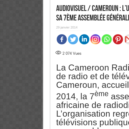
Audiovisuel / Cameroun : l’
sa 7ème assemblée général
29 janvier 2014
2 074
Vues
La Cameroon Radio T
de radio et de télé
Cameroun, accueill
ème
2014, la 7
asse
africaine de radiodi
L’organisation regr
télévisions publiqu