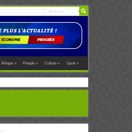
Afrique
»
People
»
Culture
»
Sport
»
ations