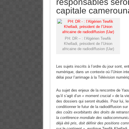
responsables seron
capitale cameroun
PH: DR – : l’Algérien Tewfik
Khelladi, président de l’Union
africaine de radiodiffusion (Uar)
Les sujets inscrits à l’ordre du jour sont, e
numérique, dans un contexte où l’Union inte
délai pour l’arrimage à la Télévision numériq
Au sujet des enjeux de la rencontre de Yaound
qu’il s’agit d’un
« moment crucial »
de la vie
des dossiers qui seront étudiés. Pour lui, l
conditionner le futur de la radiodiffusion sur
des coûts exorbitants des droits de retrans
la conférence mondiale des radiocommunicatio
déjà été pris, doit définir des positions co
sur le continent »
, explique Tewfik Khelladi.