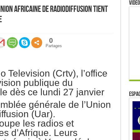
Video
Union africaine de radiodiffusion tient
e
0
Partages
elevision (Crtv), l’office
vision publique du
e dès ce lundi 27 janvier
ESPAC
mblée générale de l’Union
ffusion (Uar).
oupe les radios et
es d’Afrique. Leurs