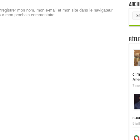
Arch
registrer mon nom, mon e-mail et mon site dans le navigateur
Arch
our mon prochain commentaire.
Réfl
clim
Afri
7 no
suc
5 jui