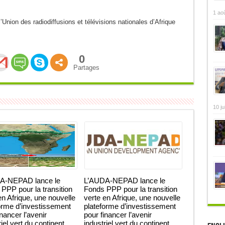
1 ao
’Union des radiodiffusions et télévisions nationales d’Afrique
0
Partages
10 ju
A-NEPAD lance le
L’AUDA-NEPAD lance le
PPP pour la transition
Fonds PPP pour la transition
en Afrique, une nouvelle
verte en Afrique, une nouvelle
orme d’investissement
plateforme d’investissement
inancer l’avenir
pour financer l’avenir
iel vert du continent.
industriel vert du continent.