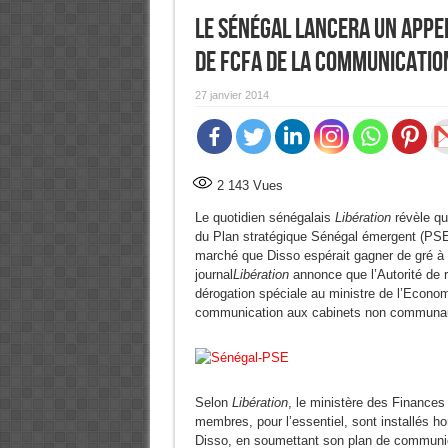
Le Sénégal lancera un appel
de FCfa de la communicatio
27 janvier 2014
2 143
Vues
Le quotidien sénégalais
Libération
révèle qu
du Plan stratégique Sénégal émergent (PSE)
marché que Disso espérait gagner de gré à 
journal
Libération
annonce que l’Autorité de 
dérogation spéciale au ministre de l’Econom
communication aux cabinets non communau
Selon
Libération
, le ministère des Finances 
membres, pour l’essentiel, sont installés h
Disso, en soumettant son plan de communicat