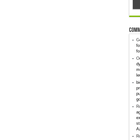
Comm
G
fo
fo
Od
dy
me
le
bi
pr
pu
g
R
ag
ex
st
A
R