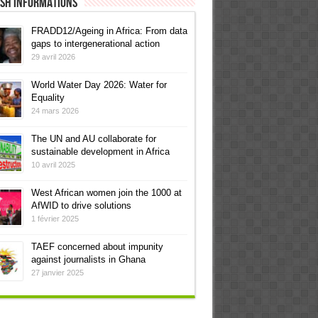
ish informations
FRADD12/Ageing in Africa: From data
gaps to intergenerational action
29 avril 2026
World Water Day 2026: Water for
Equality
24 mars 2026
The UN and AU collaborate for
sustainable development in Africa
10 avril 2025
West African women join the 1000 at
AfWID to drive solutions
1 février 2025
TAEF concerned about impunity
against journalists in Ghana
27 janvier 2025