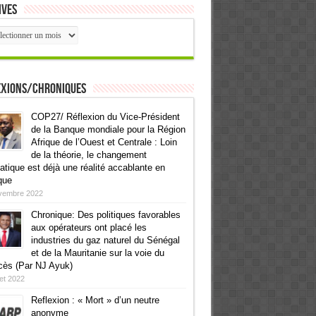
ives
ives
exions/Chroniques
COP27/ Réflexion du Vice-Président
de la Banque mondiale pour la Région
Afrique de l’Ouest et Centrale : Loin
de la théorie, le changement
atique est déjà une réalité accablante en
que
vembre 2022
Chronique: Des politiques favorables
aux opérateurs ont placé les
industries du gaz naturel du Sénégal
et de la Mauritanie sur la voie du
cès (Par NJ Ayuk)
llet 2022
Reflexion : « Mort » d’un neutre
anonyme