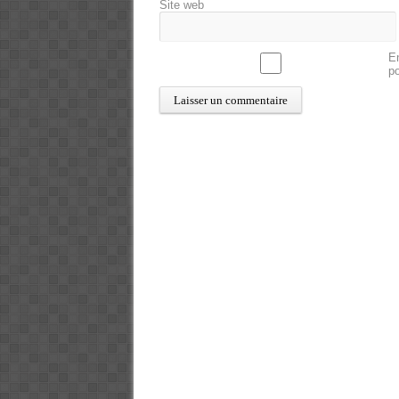
Site web
En
p