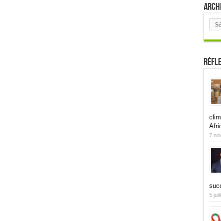
Arch
Arch
Réfl
clim
Afri
7 no
suc
5 jui