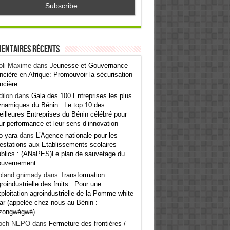
entaires récents
oli Maxime
dans
Jeunesse et Gouvernance
ncière en Afrique: Promouvoir la sécurisation
ncière
ilon
dans
Gala des 100 Entreprises les plus
namiques du Bénin : Le top 10 des
illeures Entreprises du Bénin célébré pour
ur performance et leur sens d’innovation
o yara
dans
L’Agence nationale pour les
estations aux Etablissements scolaires
blics : (ANaPES)Le plan de sauvetage du
ouvernement
oland gnimady
dans
Transformation
roindustrielle des fruits : Pour une
ploitation agroindustrielle de la Pomme white
ar (appelée chez nous au Bénin :
zongwégwé)
och NEPO
dans
Fermeture des frontières /