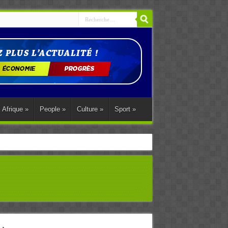
Afrique
»
People
»
Culture
»
Sport
»