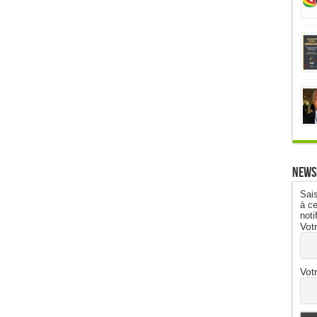
News
Sais
à ce
noti
Vot
Vot