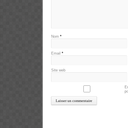
Nom
*
Email
*
Site web
En
p