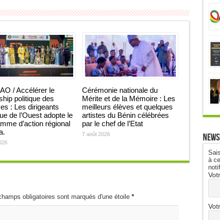
O / Accélérer le
Cérémonie nationale du
ship politique des
Mérite et de la Mémoire : Les
 : Les dirigeants
meilleurs élèves et quelques
que de l’Ouest adopte le
artistes du Bénin célébrées
mme d’action régional
par le chef de l’Etat
ja.
7 août 2026
News
026
Sais
à ce
noti
Vot
champs obligatoires sont marqués d'une étoile
*
Vot