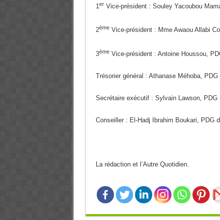
er
1
Vice-président : Souley Yacoubou Ma
ème
2
Vice-président : Mme Awaou Allabi C
ème
3
Vice-président : Antoine Houssou, P
Trésorier général : Athanase Méhoba, PDG 
Secrétaire exécutif : Sylvain Lawson, PDG
Conseiller : El-Hadj Ibrahim Boukari, PDG de
La rédaction et l’Autre Quotidien.