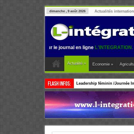
Actualités internatio
dimanche , 9 août 2026
envenue sur le journal en ligne
L'INTEGRATION.
L'informat
Actualité
»
Economie
»
Agricult
Flash Infos:
Leadership féminin /Journée Int