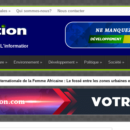
nales
»
Qui sommes-nous?
Nous contacter
ion au Benin, en Afrique et dans le monde.
ure
»
Environnement
»
Développement
»
Politique
»
Société
»
ernationale de la Femme Africaine : Le fossé entre les zones urbaines et