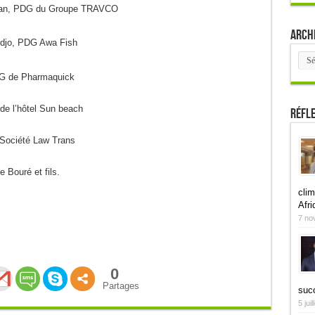
man, PDG du Groupe TRAVCO
Arch
odjo, PDG Awa Fish
Arch
DG de Pharmaquick
de l’hôtel Sun beach
Réfl
 Société Law Trans
 Bouré et fils.
clim
Afri
7 no
0
Partages
suc
5 jui