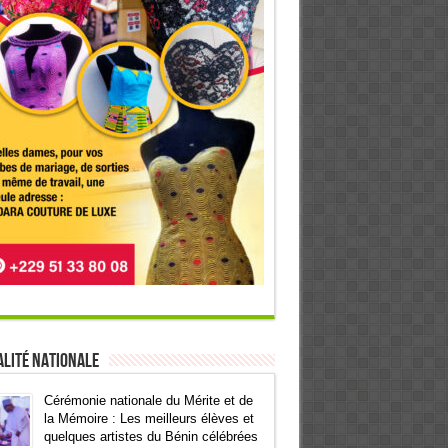
lité Nationale
Cérémonie nationale du Mérite et de
la Mémoire : Les meilleurs élèves et
quelques artistes du Bénin célébrées