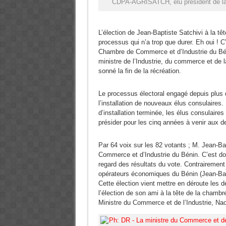
CDPA-AGRISATCH, élu président de l
L’élection de Jean-Baptiste Satchivi à la tê
processus qui n’a trop que durer. Eh oui ! C’
Chambre de Commerce et d’Industrie du Béni
ministre de l’Industrie, du commerce et de 
sonné la fin de la récréation.
Le processus électoral engagé depuis plus 
l’installation de nouveaux élus consulaires.
d’installation terminée, les élus consulaire
présider pour les cinq années à venir aux des
Par 64 voix sur les 82 votants ; M. Jean-Ba
Commerce et d’Industrie du Bénin. C’est don
regard des résultats du vote. Contrairement
opérateurs économiques du Bénin (Jean-Bapt
Cette élection vient mettre en déroute les 
l’élection de son ami à la tête de la chambr
Ministre du Commerce et de l’Industrie, Na