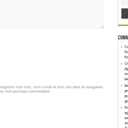
Comm
G
fo
fo
Od
dy
me
le
bi
registrer mon nom, mon e-mail et mon site dans le navigateur
pr
our mon prochain commentaire.
pu
g
R
ag
ex
st