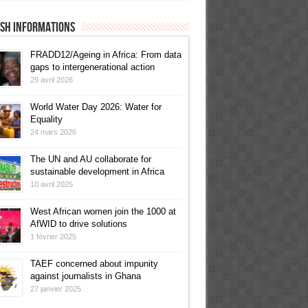
ish informations
FRADD12/Ageing in Africa: From data
gaps to intergenerational action
29 avril 2026
World Water Day 2026: Water for
Equality
24 mars 2026
The UN and AU collaborate for
sustainable development in Africa
10 avril 2025
West African women join the 1000 at
AfWID to drive solutions
1 février 2025
TAEF concerned about impunity
against journalists in Ghana
27 janvier 2025