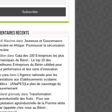
entaires récents
oli Maxime
dans
Jeunesse et Gouvernance
ncière en Afrique: Promouvoir la sécurisation
ncière
ilon
dans
Gala des 100 Entreprises les plus
namiques du Bénin : Le top 10 des
illeures Entreprises du Bénin célébré pour
ur performance et leur sens d’innovation
o yara
dans
L’Agence nationale pour les
estations aux Etablissements scolaires
blics : (ANaPES)Le plan de sauvetage du
ouvernement
oland gnimady
dans
Transformation
roindustrielle des fruits : Pour une
ploitation agroindustrielle de la Pomme white
ar (appelée chez nous au Bénin :