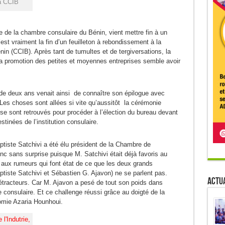
a CCIB
te de la chambre consulaire du Bénin, vient mettre fin à un
est vraiment la fin d’un feuilleton à rebondissement à la
n (CCIB). Après tant de tumultes et de tergiversations, la
la promotion des petites et moyennes entreprises semble avoir
de deux ans venait ainsi de connaître son épilogue avec
 Les choses sont allées si vite qu’aussitôt la cérémonie
s se sont retrouvés pour procéder à l’élection du bureau devant
tinées de l’institution consulaire.
ptiste Satchivi a été élu président de la Chambre de
c sans surprise puisque M. Satchivi était déjà favoris au
 aux rumeurs qui font état de ce que les deux grands
iste Satchivi et Sébastien G. Ajavon) ne se parlent pas.
Actua
détracteurs. Car M. Ajavon a pesé de tout son poids dans
e consulaire. Et ce challenge réussi grâce au doigté de la
omie Azaria Hounhoui.