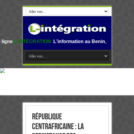
RATION.
L'information au Benin, en Afrique et dans le mond
République
centrafricaine : la