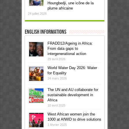
Houngbedji, une icône de la
plume africaine
24 juillet 2026
English informations
FRADD12/Ageing in Africa:
From data gaps to
intergenerational action
29 avril 2026
World Water Day 2026: Water
for Equality
24 mars 2026
The UN and AU collaborate for
sustainable development in
Africa
10 avril 2025
West African women join the
1000 at AfWID to drive solutions
1 février 2025