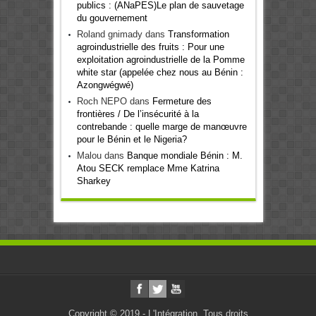
publics : (ANaPES)Le plan de sauvetage
du gouvernement
Roland gnimady
dans
Transformation
agroindustrielle des fruits : Pour une
exploitation agroindustrielle de la Pomme
white star (appelée chez nous au Bénin :
Azongwégwé)
Roch NEPO
dans
Fermeture des
frontières / De l’insécurité à la
contrebande : quelle marge de manœuvre
pour le Bénin et le Nigeria?
Malou
dans
Banque mondiale Bénin : M.
Atou SECK remplace Mme Katrina
Sharkey
Copyright © 2019 - L'Intégration. Tous droits