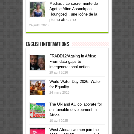
Médias : Le sacre mérité de
Agathe Aline Assankpon
Houngbedji, une icône de la
plume africaine
24 juillet 2026
English informations
FRADD12/Ageing in Africa:
From data gaps to
intergenerational action
29 avril 2026
World Water Day 2026: Water
for Equality
24 mars 2026
The UN and AU collaborate for
sustainable development in
Africa
10 avril 2025
West African women join the