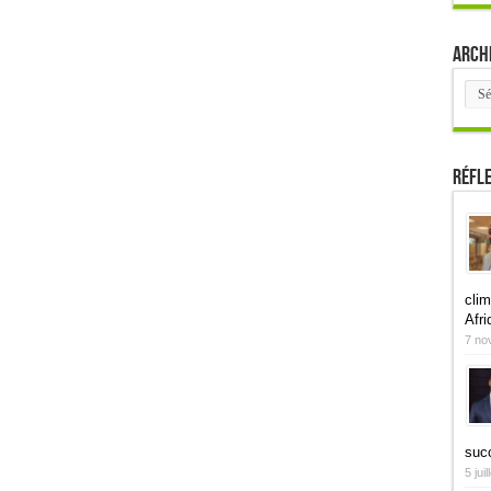
Arch
Arch
Réfl
clim
Afri
7 no
suc
5 jui