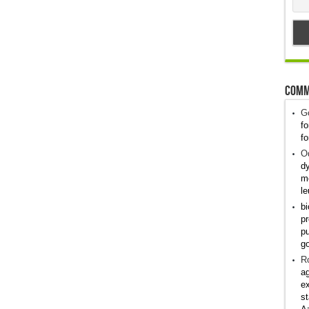
Comm
G
fo
fo
Od
dy
me
le
bi
pr
pu
g
R
ag
ex
st