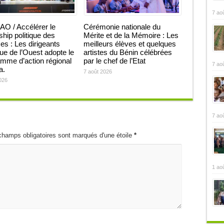
7 ao
O / Accélérer le
Cérémonie nationale du
ship politique des
Mérite et de la Mémoire : Les
 : Les dirigeants
meilleurs élèves et quelques
que de l’Ouest adopte le
artistes du Bénin célébrées
mme d’action régional
par le chef de l’Etat
7 ao
ja.
7 août 2026
026
7 ao
champs obligatoires sont marqués d'une étoile
*
1 ao