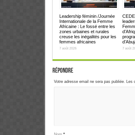
Leadership féminin /Journée
CEDEA
Internationale de la Femme
leader
Africaine : Le fossé entre les
Femmes
zones urbaines et rurales
d’Afri
creuse les inégalités pour les
progra
femmes africaines
d’Abu
7 août 2026
7 août 2
Répondre
Votre adresse email ne sera pas publiée. Les 
Nom
*