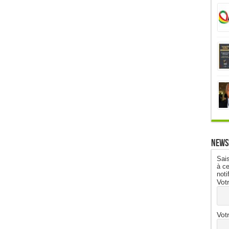
News
Sais
à ce
noti
Vot
Vot