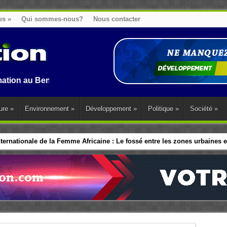
es
»
Qui sommes-nous?
Nous contacter
enin, en Afrique et dans le monde.
ure
»
Environnement
»
Développement
»
Politique
»
Société
»
ernationale de la Femme Africaine : Le fossé entre les zones urbaines et
ip politique des Femmes : Les dirigeants d’Afrique de l’Ouest adopte 