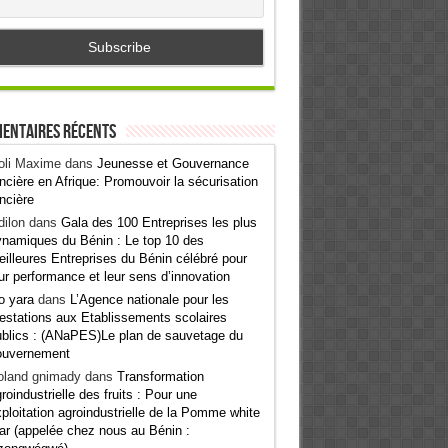
entaires récents
oli Maxime
dans
Jeunesse et Gouvernance
ncière en Afrique: Promouvoir la sécurisation
ncière
ilon
dans
Gala des 100 Entreprises les plus
namiques du Bénin : Le top 10 des
illeures Entreprises du Bénin célébré pour
ur performance et leur sens d’innovation
o yara
dans
L’Agence nationale pour les
estations aux Etablissements scolaires
blics : (ANaPES)Le plan de sauvetage du
ouvernement
oland gnimady
dans
Transformation
roindustrielle des fruits : Pour une
ploitation agroindustrielle de la Pomme white
ar (appelée chez nous au Bénin :