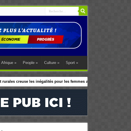
Afrique
»
People
»
Culture
»
Sport
»
 rurales creuse les inégalités pour les femmes africaines
le programme d’action régional d’Abuja.