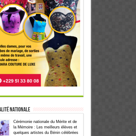
lité Nationale
Cérémonie nationale du Mérite et de
la Mémoire : Les meilleurs élèves et
quelques artistes du Bénin célébrées