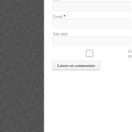
Email
*
Site web
En
p