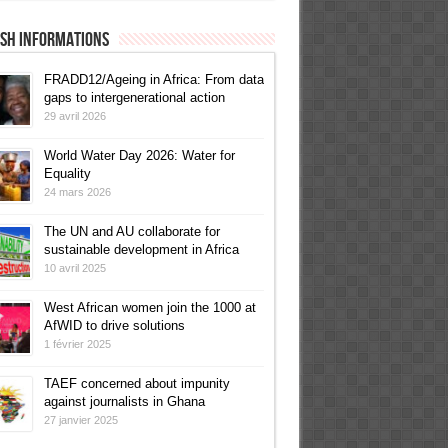
ish informations
FRADD12/Ageing in Africa: From data
gaps to intergenerational action
29 avril 2026
World Water Day 2026: Water for
Equality
24 mars 2026
The UN and AU collaborate for
sustainable development in Africa
10 avril 2025
West African women join the 1000 at
AfWID to drive solutions
1 février 2025
TAEF concerned about impunity
against journalists in Ghana
27 janvier 2025