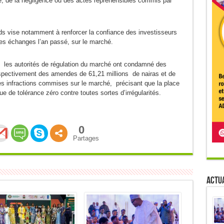
ité, de la négligence ou des actes répréhensibles commis par
s vise notamment à renforcer la confiance des investisseurs
es échanges l’an passé, sur le marché.
ue les autorités de régulation du marché ont condamné des
espectivement des amendes de 61,21 millions de nairas et de
es infractions commises sur le marché, précisant que la place
ue de tolérance zéro contre toutes sortes d’irrégularités.
0
Partages
Actua