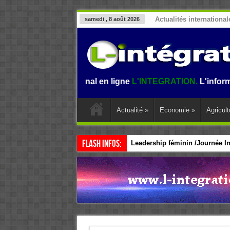
Actualités international
samedi , 8 août 2026
sur le journal en ligne
L'INTEGRATION.
L'information au B
Actualité
»
Economie
»
Agricult
Flash Infos:
Leadership féminin /Journée Int
CEDEAO / Accélérer le leadersh