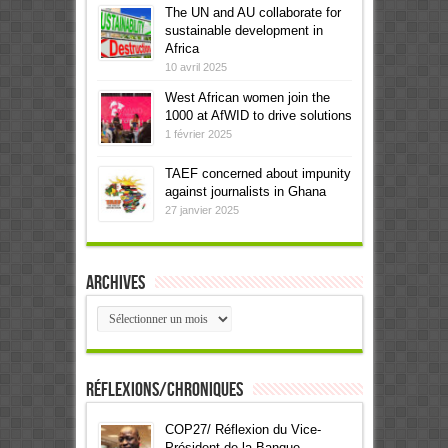
The UN and AU collaborate for
sustainable development in
Africa
10 avril 2025
West African women join the
1000 at AfWID to drive solutions
1 février 2025
TAEF concerned about impunity
against journalists in Ghana
27 janvier 2025
Archives
Archives
Réflexions/Chroniques
COP27/ Réflexion du Vice-
Président de la Banque