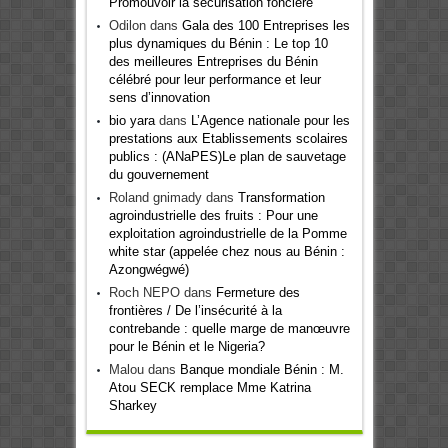
Promouvoir la sécurisation foncière
Odilon
dans
Gala des 100 Entreprises les
plus dynamiques du Bénin : Le top 10
des meilleures Entreprises du Bénin
célébré pour leur performance et leur
sens d’innovation
bio yara
dans
L’Agence nationale pour les
prestations aux Etablissements scolaires
publics : (ANaPES)Le plan de sauvetage
du gouvernement
Roland gnimady
dans
Transformation
agroindustrielle des fruits : Pour une
exploitation agroindustrielle de la Pomme
white star (appelée chez nous au Bénin :
Azongwégwé)
Roch NEPO
dans
Fermeture des
frontières / De l’insécurité à la
contrebande : quelle marge de manœuvre
pour le Bénin et le Nigeria?
Malou
dans
Banque mondiale Bénin : M.
Atou SECK remplace Mme Katrina
Sharkey