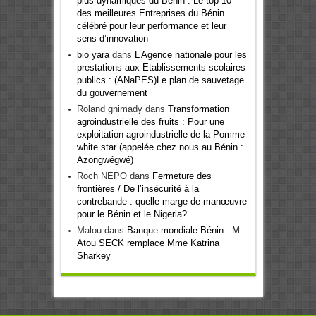
plus dynamiques du Bénin : Le top 10
des meilleures Entreprises du Bénin
célébré pour leur performance et leur
sens d’innovation
bio yara
dans
L’Agence nationale pour les
prestations aux Etablissements scolaires
publics : (ANaPES)Le plan de sauvetage
du gouvernement
Roland gnimady
dans
Transformation
agroindustrielle des fruits : Pour une
exploitation agroindustrielle de la Pomme
white star (appelée chez nous au Bénin :
Azongwégwé)
Roch NEPO
dans
Fermeture des
frontières / De l’insécurité à la
contrebande : quelle marge de manœuvre
pour le Bénin et le Nigeria?
Malou
dans
Banque mondiale Bénin : M.
Atou SECK remplace Mme Katrina
Sharkey