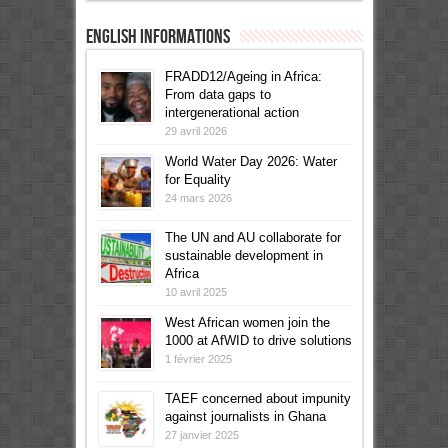
English informations
FRADD12/Ageing in Africa:
From data gaps to
intergenerational action
29 avril 2026
World Water Day 2026: Water
for Equality
24 mars 2026
The UN and AU collaborate for
sustainable development in
Africa
10 avril 2025
West African women join the
1000 at AfWID to drive solutions
1 février 2025
TAEF concerned about impunity
against journalists in Ghana
27 janvier 2025