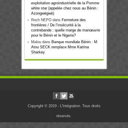
exploitation agroindustrielle de la Pomme
white star (appelée chez nous au Bénin :
Azongwégwé)
Roch NEPO
dans
Fermeture des
frontières / De l’insécurité à la
contrebande : quelle marge de manœuvre
pour le Bénin et le Nigeria?
Malou
dans
Banque mondiale Bénin : M.
Atou SECK remplace Mme Katrina
Sharkey
Copyright © 2019 - L'Intégration. Tous droits
réservés.