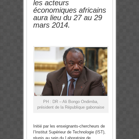
les acteurs
économiques africains
aura lieu du 27 au 29
mars 2014.
PH : DR – Ali Bongo Ondimba,
président de la République gabonaise
Initié par les enseignants-chercheurs de
l’Institut Supérieur de Technologie (IST),
réunis au sein du Laboratoire de