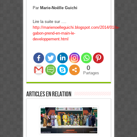
Par
Marie-Noëlle Guichi
Lire la suite sur ….
http://marienoelleguichi.blogspot.com/2014/01/le-
gabon-prend-en-main-le-
developpement.html
0
Partages
Articles en relation