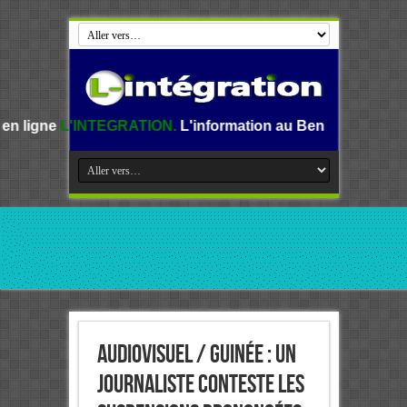
TEGRATION.
L'information au Benin, en Afrique et dans le m
Audiovisuel / Guinée : un
journaliste conteste les