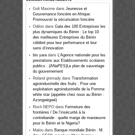
Goli Maxime
dans
Jeunesse et
Gouvernance foncière en Afrique:
Promouvoir la sécurisation foncière
Odilon
dans
Gala des 100 Entreprises les
plus dynamiques du Bénin : Le top 10
des meilleures Entreprises du Bénin
célébré pour leur performance et leur
sens d’innovation
bio yara
dans
L’Agence nationale pour les
prestations aux Etablissements scolaires
publics : (ANaPES)Le plan de sauvetage
du gouvernement
Roland gnimady
dans
Transformation
agroindustrielle des fruits : Pour une
exploitation agroindustrielle de la Pomme
white star (appelée chez nous au Bénin :
Azongwégwé)
Roch NEPO
dans
Fermeture des
frontières / De l’insécurité à la
contrebande : quelle marge de manœuvre
pour le Bénin et le Nigeria?
Malou
dans
Banque mondiale Bénin : M.