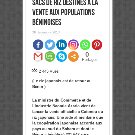
sacs de riz destinés à la
vente aux populations
béninoises
26 décembre 2013
0
Partages
2 445
Vues
(Le riz japonais est de retour au
Bénin )
La ministre du Commerce et de
l’Industrie Naomie Azaria vient de
lancer la vente officielle à Cotonou du
riz japonais. Une aide alimentaire que
la coopération japonaise accorde aux
pays au sud du Sahara et dont le
Bénin a bénéficié 221.642 sacs.