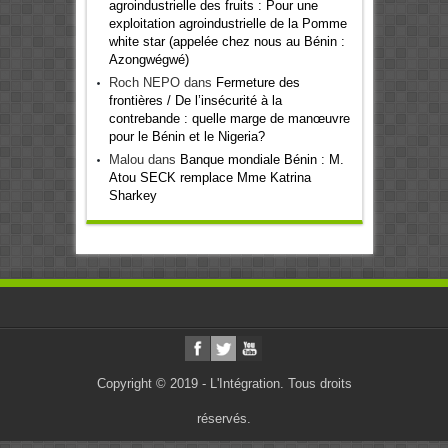
agroindustrielle des fruits : Pour une
exploitation agroindustrielle de la Pomme
white star (appelée chez nous au Bénin :
Azongwégwé)
Roch NEPO
dans
Fermeture des
frontières / De l’insécurité à la
contrebande : quelle marge de manœuvre
pour le Bénin et le Nigeria?
Malou
dans
Banque mondiale Bénin : M.
Atou SECK remplace Mme Katrina
Sharkey
Copyright © 2019 - L'Intégration. Tous droits
réservés.