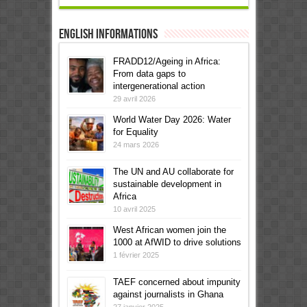
English informations
FRADD12/Ageing in Africa:
From data gaps to
intergenerational action
29 avril 2026
World Water Day 2026: Water
for Equality
24 mars 2026
The UN and AU collaborate for
sustainable development in
Africa
10 avril 2025
West African women join the
1000 at AfWID to drive solutions
1 février 2025
TAEF concerned about impunity
against journalists in Ghana