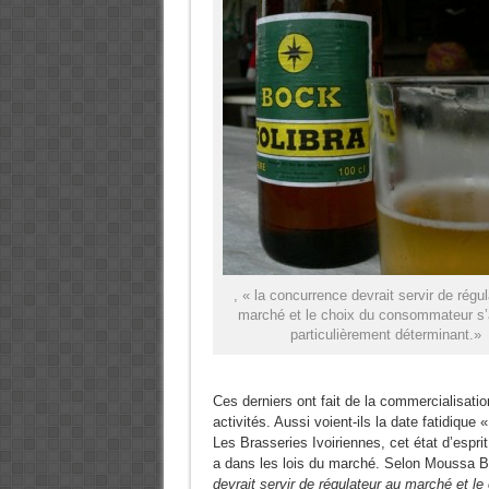
, « la concurrence devrait servir de régu
marché et le choix du consommateur s’
particulièrement déterminant.»
Ces derniers ont fait de la commercialisati
activités. Aussi voient-ils la date fatidique 
Les Brasseries Ivoiriennes, cet état d’espri
a dans les lois du marché. Selon Moussa Bou
devrait servir de régulateur au marché et l