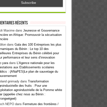
entaires récents
oli Maxime
dans
Jeunesse et Gouvernance
ncière en Afrique: Promouvoir la sécurisation
ncière
ilon
dans
Gala des 100 Entreprises les plus
namiques du Bénin : Le top 10 des
illeures Entreprises du Bénin célébré pour
ur performance et leur sens d’innovation
o yara
dans
L’Agence nationale pour les
estations aux Etablissements scolaires
blics : (ANaPES)Le plan de sauvetage du
ouvernement
oland gnimady
dans
Transformation
roindustrielle des fruits : Pour une
ploitation agroindustrielle de la Pomme white
ar (appelée chez nous au Bénin :
zongwégwé)
och NEPO
dans
Fermeture des frontières /