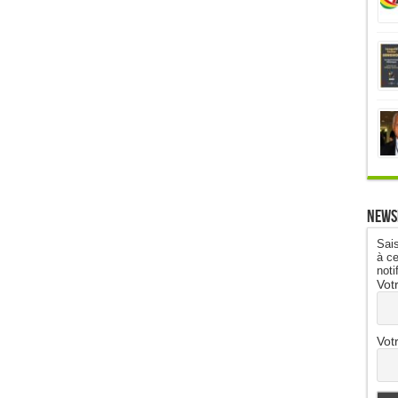
News
Sais
à ce
noti
Vot
Vot