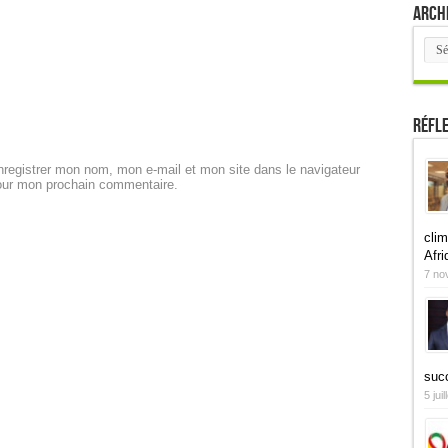
Arch
Arch
Réfl
registrer mon nom, mon e-mail et mon site dans le navigateur
our mon prochain commentaire.
clim
Afri
7 no
suc
5 jui