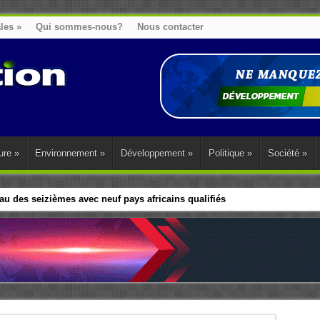
ales
»
Qui sommes-nous?
Nous contacter
ure
»
Environnement
»
Développement
»
Politique
»
Société
»
u des seizièmes avec neuf pays africains qualifiés
t sa diaspora tentent de parler d’une seule voix sur la question des répar