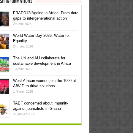
ish informations
FRADD12/Ageing in Africa: From data
gaps to intergenerational action
29 avril 2026
World Water Day 2026: Water for
Equality
24 mars 2026
The UN and AU collaborate for
sustainable development in Africa
10 avril 2025
West African women join the 1000 at
AfWID to drive solutions
1 février 2025
TAEF concerned about impunity
against journalists in Ghana
27 janvier 2025