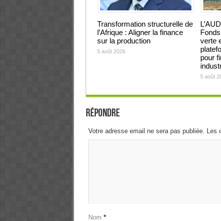
Transformation structurelle de
L’AUD
l’Afrique : Aligner la finance
Fonds 
sur la production
verte 
platef
5 août 2026
pour f
industr
5 août 2
Répondre
Votre adresse email ne sera pas publiée. Les 
Nom
*