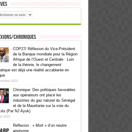
ives
ives
exions/Chroniques
COP27/ Réflexion du Vice-Président
de la Banque mondiale pour la Région
Afrique de l’Ouest et Centrale : Loin
de la théorie, le changement
atique est déjà une réalité accablante en
que
vembre 2022
Chronique: Des politiques favorables
aux opérateurs ont placé les
industries du gaz naturel du Sénégal
et de la Mauritanie sur la voie du
cès (Par NJ Ayuk)
llet 2022
Reflexion : « Mort » d’un neutre
anonyme