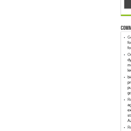
Comm
G
fo
fo
Od
dy
me
le
bi
pr
pu
g
R
ag
ex
st
A
R