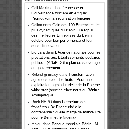
Goli Maxime
dans
Jeunesse et
Gouvernance foncière en Afrique:
Promouvoir la sécurisation foncière
Odilon
dans
Gala des 100 Entreprises les
plus dynamiques du Bénin : Le top 10
des meilleures Entreprises du Bénin
célébré pour leur performance et leur
sens d’innovation
bio yara
dans
L’Agence nationale pour les
prestations aux Etablissements scolaires
publics : (ANaPES)Le plan de sauvetage
du gouvernement
Roland gnimady
dans
Transformation
agroindustrielle des fruits : Pour une
exploitation agroindustrielle de la Pomme
white star (appelée chez nous au Bénin :
Azongwégwé)
Roch NEPO
dans
Fermeture des
frontières / De l’insécurité à la
contrebande : quelle marge de manœuvre
pour le Bénin et le Nigeria?
Malou
dans
Banque mondiale Bénin : M.