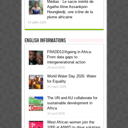
Médias : Le sacre mérité de
Agathe Aline Assankpon
Houngbedji, une icône de la
plume africaine
24 juillet 2026
English informations
FRADD12/Ageing in Africa:
From data gaps to
intergenerational action
29 avril 2026
World Water Day 2026: Water
for Equality
24 mars 2026
The UN and AU collaborate for
sustainable development in
Africa
10 avril 2025
West African women join the
1000 at AfWID to drive solutions