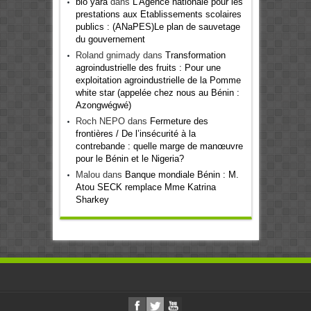
bio yara
dans
L’Agence nationale pour les
prestations aux Etablissements scolaires
publics : (ANaPES)Le plan de sauvetage
du gouvernement
Roland gnimady
dans
Transformation
agroindustrielle des fruits : Pour une
exploitation agroindustrielle de la Pomme
white star (appelée chez nous au Bénin :
Azongwégwé)
Roch NEPO
dans
Fermeture des
frontières / De l’insécurité à la
contrebande : quelle marge de manœuvre
pour le Bénin et le Nigeria?
Malou
dans
Banque mondiale Bénin : M.
Atou SECK remplace Mme Katrina
Sharkey