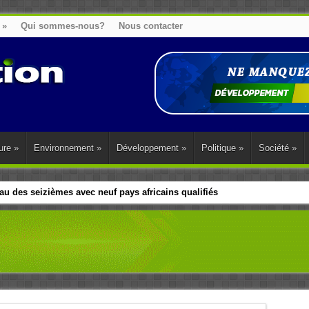
»
Qui sommes-nous?
Nous contacter
ure
»
Environnement
»
Développement
»
Politique
»
Société
»
u des seizièmes avec neuf pays africains qualifiés
t sa diaspora tentent de parler d’une seule voix sur la question des répar