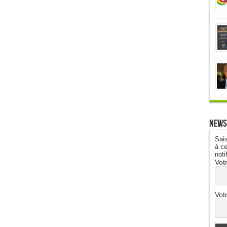
News
Sais
à ce
noti
Vot
Vot