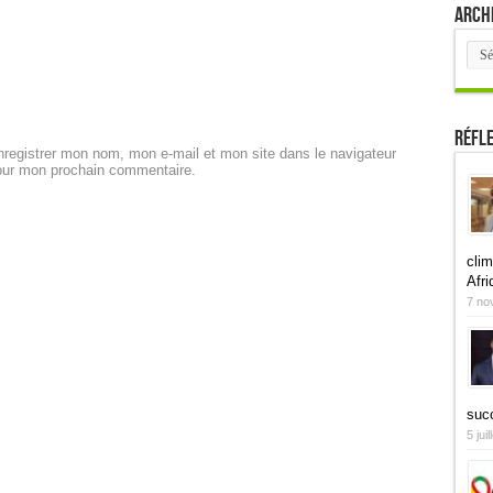
Arch
Arch
Réfl
registrer mon nom, mon e-mail et mon site dans le navigateur
our mon prochain commentaire.
clim
Afri
7 no
suc
5 jui