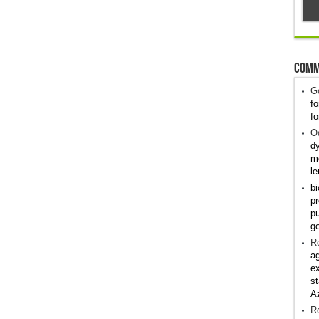
Comm
G
fo
fo
Od
dy
me
le
bi
pr
pu
g
R
ag
ex
st
A
R