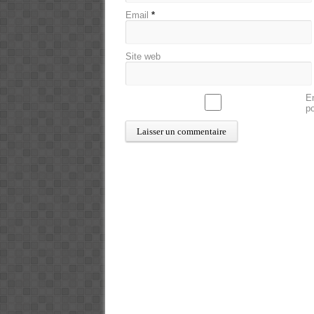
Email
*
Site web
En
p