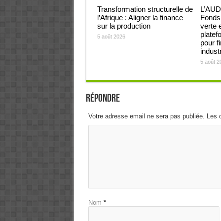
Transformation structurelle de
L’AUD
l’Afrique : Aligner la finance
Fonds 
sur la production
verte 
platef
5 août 2026
pour f
industr
5 août 2
Répondre
Votre adresse email ne sera pas publiée. Les 
Nom
*