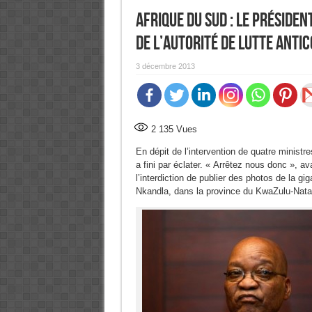
Afrique du Sud : Le présiden
de l’autorité de lutte anti
3 décembre 2013
2 135
Vues
En dépit de l’intervention de quatre ministr
a fini par éclater. « Arrêtez nous donc », 
l’interdiction de publier des photos de la 
Nkandla, dans la province du KwaZulu-Nata