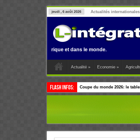
Actualités internationales
jeudi , 6 août 2026
enin, en Afrique et dans le monde.
Actualité
»
Economie
»
Agricult
Flash Infos:
Coupe du monde 2026: le tablea
Esclavage: à Accra, l’Afrique e