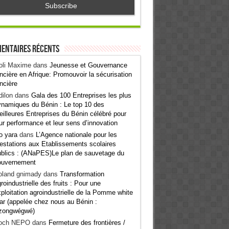
entaires récents
oli Maxime
dans
Jeunesse et Gouvernance
ncière en Afrique: Promouvoir la sécurisation
ncière
ilon
dans
Gala des 100 Entreprises les plus
namiques du Bénin : Le top 10 des
illeures Entreprises du Bénin célébré pour
ur performance et leur sens d’innovation
o yara
dans
L’Agence nationale pour les
estations aux Etablissements scolaires
blics : (ANaPES)Le plan de sauvetage du
ouvernement
oland gnimady
dans
Transformation
roindustrielle des fruits : Pour une
ploitation agroindustrielle de la Pomme white
ar (appelée chez nous au Bénin :
zongwégwé)
och NEPO
dans
Fermeture des frontières /