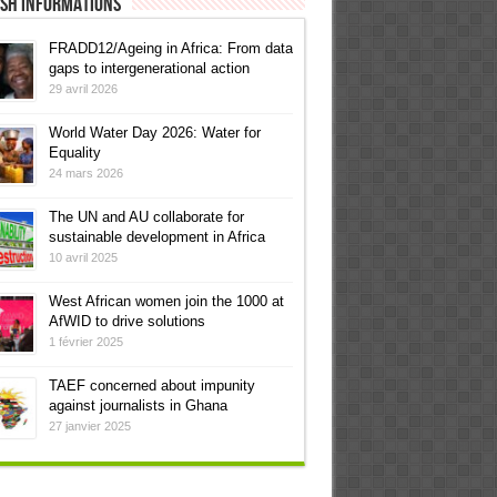
ish informations
FRADD12/Ageing in Africa: From data
gaps to intergenerational action
29 avril 2026
World Water Day 2026: Water for
Equality
24 mars 2026
The UN and AU collaborate for
sustainable development in Africa
10 avril 2025
West African women join the 1000 at
AfWID to drive solutions
1 février 2025
TAEF concerned about impunity
against journalists in Ghana
27 janvier 2025