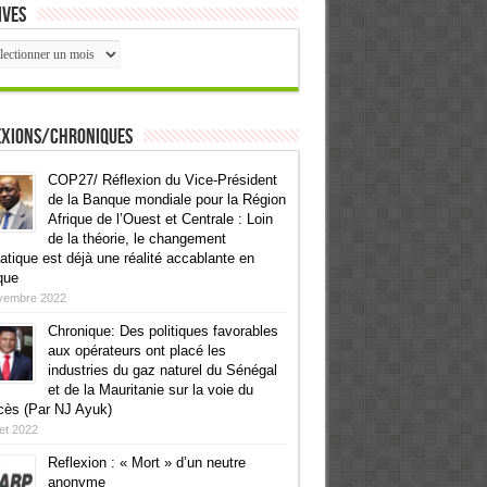
ives
ives
exions/Chroniques
COP27/ Réflexion du Vice-Président
de la Banque mondiale pour la Région
Afrique de l’Ouest et Centrale : Loin
de la théorie, le changement
atique est déjà une réalité accablante en
que
vembre 2022
Chronique: Des politiques favorables
aux opérateurs ont placé les
industries du gaz naturel du Sénégal
et de la Mauritanie sur la voie du
cès (Par NJ Ayuk)
llet 2022
Reflexion : « Mort » d’un neutre
anonyme