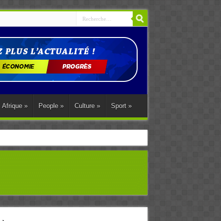
Afrique
»
People
»
Culture
»
Sport
»
ations