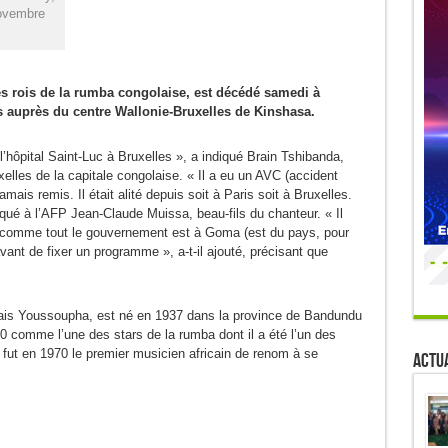
novembre
s rois de la rumba congolaise, est décédé samedi à
is auprès du centre Wallonie-Bruxelles de Kinshasa.
hôpital Saint-Luc à Bruxelles », a indiqué Brain Tshibanda,
elles de la capitale congolaise. « Il a eu un AVC (accident
amais remis. Il était alité depuis soit à Paris soit à Bruxelles.
iqué à l’AFP Jean-Claude Muissa, beau-fils du chanteur. « Il
ais comme tout le gouvernement est à Goma (est du pays, pour
ant de fixer un programme », a-t-il ajouté, précisant que
ais Youssoupha, est né en 1937 dans la province de Bandundu
60 comme l’une des stars de la rumba dont il a été l’un des
fut en 1970 le premier musicien africain de renom à se
Actua