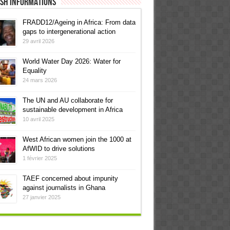
ish informations
FRADD12/Ageing in Africa: From data
gaps to intergenerational action
29 avril 2026
World Water Day 2026: Water for
Equality
24 mars 2026
The UN and AU collaborate for
sustainable development in Africa
10 avril 2025
West African women join the 1000 at
AfWID to drive solutions
1 février 2025
TAEF concerned about impunity
against journalists in Ghana
27 janvier 2025