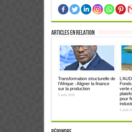
Articles en relation
Transformation structurelle de
L’AUD
l’Afrique : Aligner la finance
Fonds 
sur la production
verte 
platef
5 août 2026
pour f
industr
5 août 2
Répondre