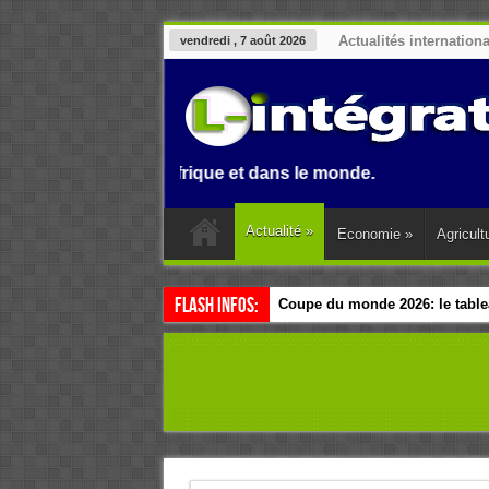
Actualités internation
vendredi , 7 août 2026
Benin, en Afrique et dans le monde.
Actualité
»
Economie
»
Agricult
Flash Infos:
Coupe du monde 2026: le tablea
Esclavage: à Accra, l’Afrique e