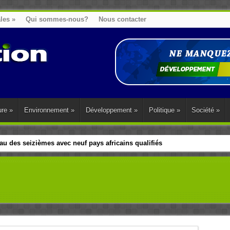
ales
»
Qui sommes-nous?
Nous contacter
ure
»
Environnement
»
Développement
»
Politique
»
Société
»
u des seizièmes avec neuf pays africains qualifiés
t sa diaspora tentent de parler d’une seule voix sur la question des répar