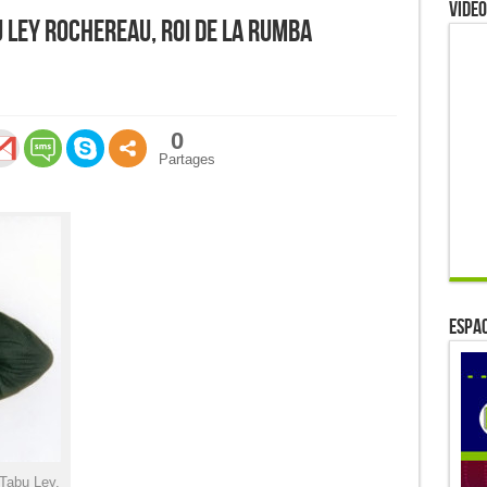
Video
u Ley Rochereau, roi de la rumba
0
Partages
ESPAC
Tabu Ley,