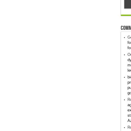
Comm
G
fo
fo
Od
dy
me
le
bi
pr
pu
g
R
ag
ex
st
A
R