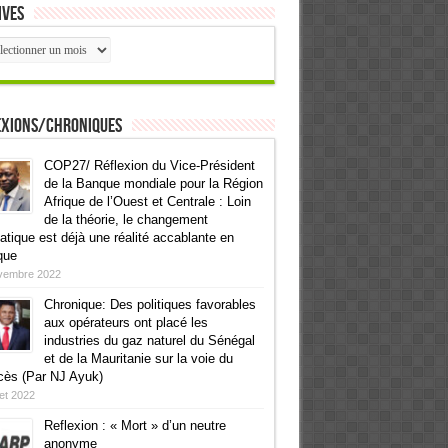
ives
ives
exions/Chroniques
COP27/ Réflexion du Vice-Président
de la Banque mondiale pour la Région
Afrique de l’Ouest et Centrale : Loin
de la théorie, le changement
atique est déjà une réalité accablante en
que
vembre 2022
Chronique: Des politiques favorables
aux opérateurs ont placé les
industries du gaz naturel du Sénégal
et de la Mauritanie sur la voie du
cès (Par NJ Ayuk)
llet 2022
Reflexion : « Mort » d’un neutre
anonyme