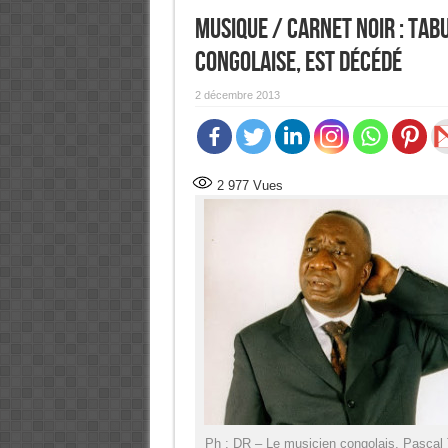
MUSIQUE / Carnet noir : Tab
congolaise, est décédé
2 décembre 2013
2 977
Vues
Ph : DR – Le musicien congolais, Pascal 