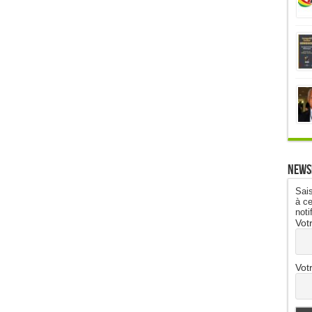
News
Sais
à ce
noti
Vot
Vot