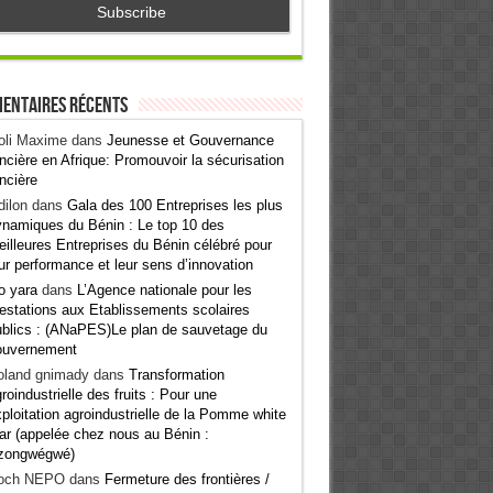
entaires récents
oli Maxime
dans
Jeunesse et Gouvernance
ncière en Afrique: Promouvoir la sécurisation
ncière
ilon
dans
Gala des 100 Entreprises les plus
namiques du Bénin : Le top 10 des
illeures Entreprises du Bénin célébré pour
ur performance et leur sens d’innovation
o yara
dans
L’Agence nationale pour les
estations aux Etablissements scolaires
blics : (ANaPES)Le plan de sauvetage du
ouvernement
oland gnimady
dans
Transformation
roindustrielle des fruits : Pour une
ploitation agroindustrielle de la Pomme white
ar (appelée chez nous au Bénin :
zongwégwé)
och NEPO
dans
Fermeture des frontières /