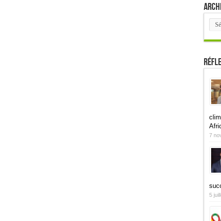
Arch
Arch
Réfl
clim
Afri
7 no
suc
5 jui