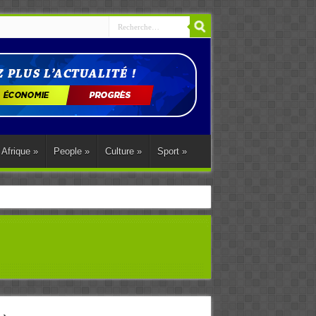
Afrique
»
People
»
Culture
»
Sport
»
ations