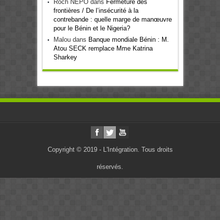
Roch NEPO
dans
Fermeture des
frontières / De l’insécurité à la
contrebande : quelle marge de manœuvre
pour le Bénin et le Nigeria?
Malou
dans
Banque mondiale Bénin : M.
Atou SECK remplace Mme Katrina
Sharkey
Copyright © 2019 - L'Intégration. Tous droits
réservés.