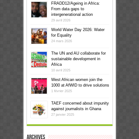
FRADD12/Ageing in Africa:
From data gaps to
intergenerational action
29 avril 2026
World Water Day 2026: Water
for Equality
24 mars 2026
The UN and AU collaborate for
sustainable development in
Africa
10 avril 2025
West African women join the
1000 at AfWID to drive solutions
1 février 2025
TAEF concerned about impunity
against journalists in Ghana
27 janvier 2025
Archives