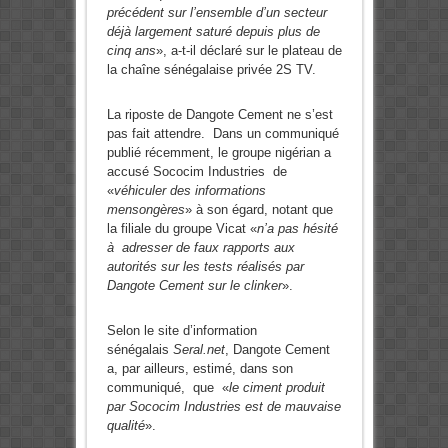
précédent sur l’ensemble d’un secteur
déjà largement saturé depuis plus de
cinq ans
», a-t-il déclaré sur le plateau de
la chaîne sénégalaise privée 2S TV.
La riposte de Dangote Cement ne s’est
pas fait attendre. Dans un communiqué
publié récemment, le groupe nigérian a
accusé Sococim Industries de
«
véhiculer des informations
mensongères
» à son égard, notant que
la filiale du groupe Vicat «
n’a pas hésité
à adresser de faux rapports aux
autorités sur les tests réalisés par
Dangote Cement sur le clinker
».
Selon le site d’information
sénégalais
Seral.net
, Dangote Cement
a, par ailleurs, estimé, dans son
communiqué, que «
le ciment produit
par Sococim Industries est de mauvaise
qualité
».