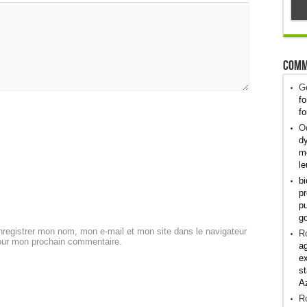
Comm
G
fo
fo
Od
dy
me
le
bi
pr
pu
g
registrer mon nom, mon e-mail et mon site dans le navigateur
R
our mon prochain commentaire.
ag
ex
st
A
R