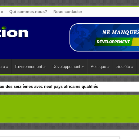
»
Qui sommes-nous?
Nous contacter
ure
»
Environnement
»
Développement
»
Politique
»
Société
»
u des seizièmes avec neuf pays africains qualifiés
t sa diaspora tentent de parler d’une seule voix sur la question des répar