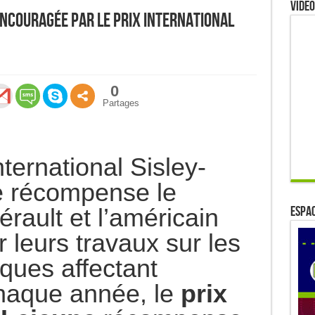
Video
encouragée par le prix international
0
Partages
ternational Sisley-
 récompense le
rault et l’américain
ESPAC
 leurs travaux sur les
ques affectant
 Chaque année, le
prix