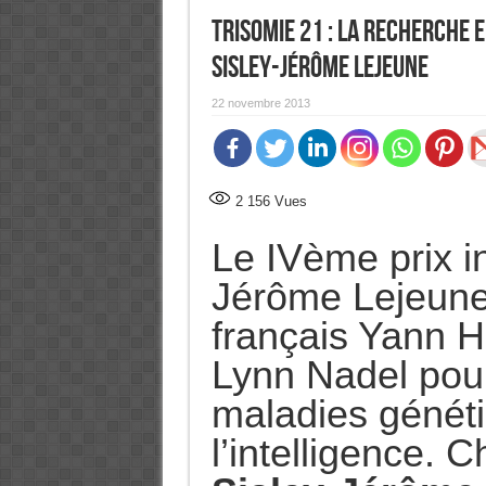
Trisomie 21 : La recherche 
Sisley-Jérôme Lejeune
22 novembre 2013
2 156
Vues
Le IVème prix in
Jérôme Lejeune
français Yann Hé
Lynn Nadel pour
maladies généti
l’intelligence.