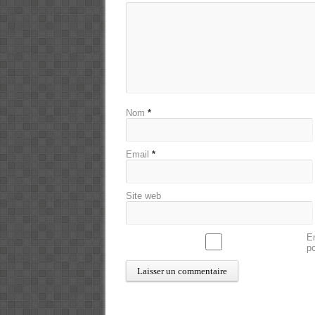
Nom
*
Email
*
Site web
En
p