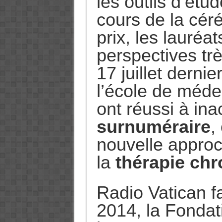
les outils d’étu
cours de la cér
prix, les lauréat
perspectives tr
17 juillet derni
l’école de méd
ont réussi à ina
surnuméraire
,
nouvelle approc
la
thérapie ch
Radio Vatican fa
2014, la Fonda