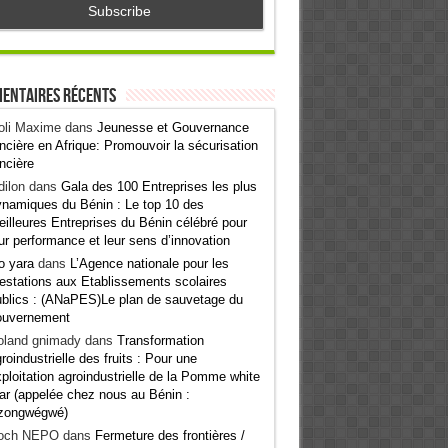
entaires récents
oli Maxime
dans
Jeunesse et Gouvernance
ncière en Afrique: Promouvoir la sécurisation
ncière
ilon
dans
Gala des 100 Entreprises les plus
namiques du Bénin : Le top 10 des
illeures Entreprises du Bénin célébré pour
ur performance et leur sens d’innovation
o yara
dans
L’Agence nationale pour les
estations aux Etablissements scolaires
blics : (ANaPES)Le plan de sauvetage du
ouvernement
oland gnimady
dans
Transformation
roindustrielle des fruits : Pour une
ploitation agroindustrielle de la Pomme white
ar (appelée chez nous au Bénin :
zongwégwé)
och NEPO
dans
Fermeture des frontières /