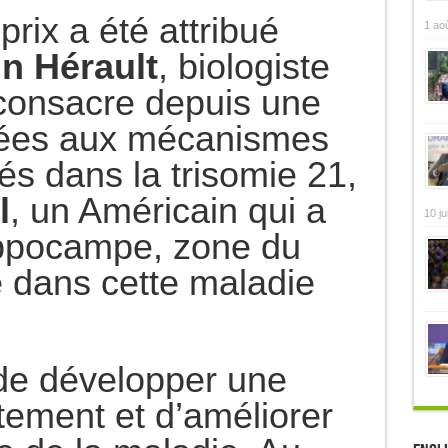
prix a été attribué
1 ao
n Hérault
, biologiste
 consacre depuis une
nées aux mécanismes
és dans la trisomie 21,
l
, un Américain qui a
10 ju
hippocampe, zone du
e dans cette maladie
 de développer une
itement et d’améliorer