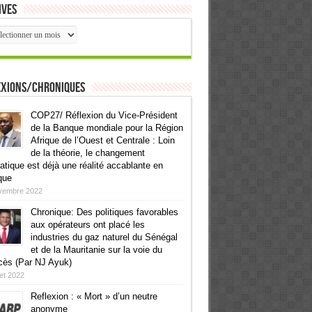
ives
ives
exions/Chroniques
COP27/ Réflexion du Vice-Président
de la Banque mondiale pour la Région
Afrique de l’Ouest et Centrale : Loin
de la théorie, le changement
atique est déjà une réalité accablante en
que
vembre 2022
Chronique: Des politiques favorables
aux opérateurs ont placé les
industries du gaz naturel du Sénégal
et de la Mauritanie sur la voie du
cès (Par NJ Ayuk)
llet 2022
Reflexion : « Mort » d’un neutre
anonyme