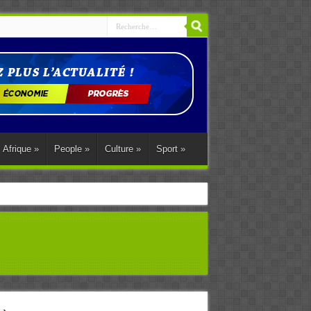
Afrique
»
People
»
Culture
»
Sport
»
ations