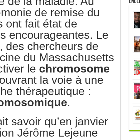
de de la maladie. Au
Engl
émonie de remise du
s ont fait état de
ès encourageantes. Le
er, des chercheurs de
ecine du Massachusetts
ctiver le
chromosome
 ouvrant la voie à une
he thérapeutique :
romosomique
.
it savoir qu’en janvier
tion Jérôme Lejeune