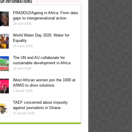
ish informations
FRADD12/Ageing in Africa: From data
gaps to intergenerational action
29 avril 2026
World Water Day 2026: Water for
Equality
24 mars 2026
The UN and AU collaborate for
sustainable development in Africa
10 avril 2025
West African women join the 1000 at
AfWID to drive solutions
1 février 2025
TAEF concerned about impunity
against journalists in Ghana
27 janvier 2025