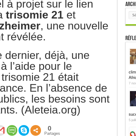
 à projet sur le lien
Arch
la
trisomie 21
et
Arch
lzheimer
, une nouvelle
 révélée.
Réfl
dernier, déjà, une
à l’aide pour le
clim
 trisomie 21 était
Afri
7 no
ance. En l’absence de
blics, les besoins sont
ts. (Aleteia.org)
suc
5 jui
0
Partages