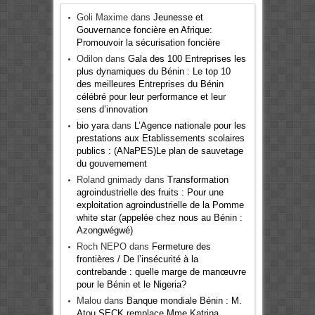
Goli Maxime
dans
Jeunesse et
Gouvernance foncière en Afrique:
Promouvoir la sécurisation foncière
Odilon
dans
Gala des 100 Entreprises les
plus dynamiques du Bénin : Le top 10
des meilleures Entreprises du Bénin
célébré pour leur performance et leur
sens d’innovation
bio yara
dans
L’Agence nationale pour les
prestations aux Etablissements scolaires
publics : (ANaPES)Le plan de sauvetage
du gouvernement
Roland gnimady
dans
Transformation
agroindustrielle des fruits : Pour une
exploitation agroindustrielle de la Pomme
white star (appelée chez nous au Bénin :
Azongwégwé)
Roch NEPO
dans
Fermeture des
frontières / De l’insécurité à la
contrebande : quelle marge de manœuvre
pour le Bénin et le Nigeria?
Malou
dans
Banque mondiale Bénin : M.
Atou SECK remplace Mme Katrina