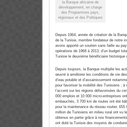
la Banque africaine de
développement, en charge
des Programmes pays,
régionaux et des Politiques
Depuis 1964, année de création de la Banque
de la Tunisie, membre fondateur de notre ins
avons apporté un soutien sans faille au pay
opérations de 1968 à 2013, d’un budget total 
Tunisie le deuxième bénéficiaire historique de
Depuis toujours, la Banque multiplie les ac
œuvré à améliorer les conditions de vie des
d’eau potable et d’assainissement notamment
pour favoriser la mobilité des Tunisiens ; à
l’accent sur les régions défavorisées du cen
000 emplois et 10 000 micro-entreprises ont
embauchés, 3 700 km de routes ont été bâti
pour la maintenance du réseau routier, 655 0
million de Tunisiens en milieu rural ont vu l
obtenus en partie grâce à nos financements,
ont doté la Tunisie des moyens de conduir