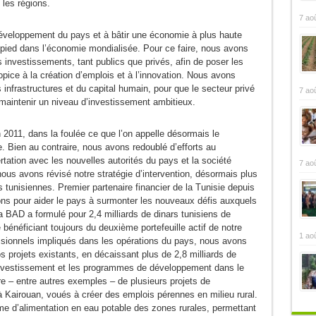
 les régions.
7 ao
 développement du pays et à bâtir une économie à plus haute
in-pied dans l’économie mondialisée. Pour ce faire, nous avons
investissements, tant publics que privés, afin de poser les
pice à la création d’emplois et à l’innovation. Nous avons
nfrastructures et du capital humain, pour que le secteur privé
7 ao
maintenir un niveau d’investissement ambitieux.
2011, dans la foulée ce que l’on appelle désormais le
e. Bien au contraire, nous avons redoublé d’efforts au
rtation avec les nouvelles autorités du pays et la société
7 ao
n, nous avons révisé notre stratégie d’intervention, désormais plus
s tunisiennes. Premier partenaire financier de la Tunisie depuis
ns pour aider le pays à surmonter les nouveaux défis auxquels
la BAD a formulé pour 2,4 milliards de dinars tunisiens de
bénéficiant toujours du deuxième portefeuille actif de notre
1 ao
essionnels impliqués dans les opérations du pays, nous avons
projets existants, en décaissant plus de 2,8 milliards de
l’investissement et les programmes de développement dans le
re – entre autres exemples – de plusieurs projets de
 Kairouan, voués à créer des emplois pérennes en milieu rural.
 d’alimentation en eau potable des zones rurales, permettant