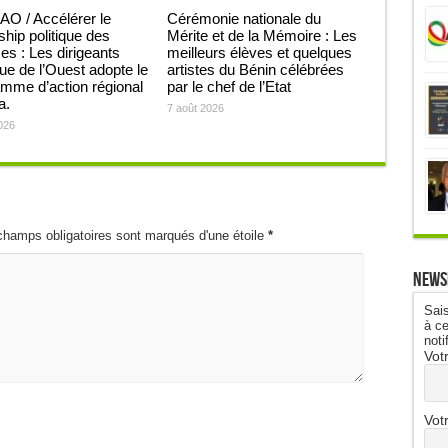
O / Accélérer le
Cérémonie nationale du
ship politique des
Mérite et de la Mémoire : Les
 : Les dirigeants
meilleurs élèves et quelques
que de l’Ouest adopte le
artistes du Bénin célébrées
mme d’action régional
par le chef de l’Etat
ja.
7 août 2026
026
champs obligatoires sont marqués d'une étoile
*
News
Sais
à ce
noti
Vot
Vot