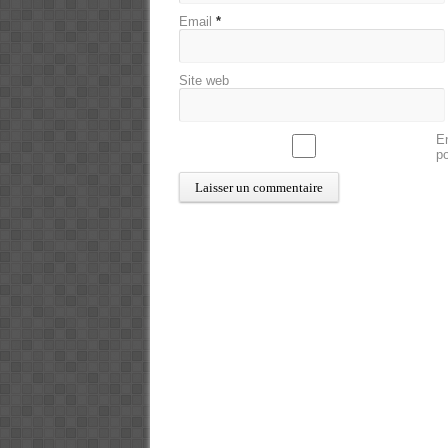
Email
*
Site web
En
p