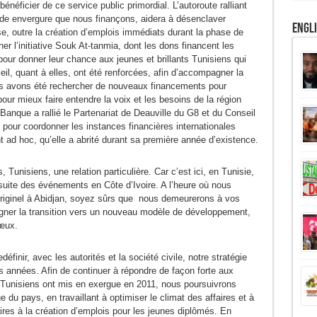
néficier de ce service public primordial. L’autoroute ralliant
ande envergure que nous finançons, aidera à désenclaver
Engl
se, outre la création d’emplois immédiats durant la phase de
r l’initiative Souk At-tanmia, dont les dons financent les
pour donner leur chance aux jeunes et brillants Tunisiens qui
eil, quant à elles, ont été renforcées, afin d’accompagner la
ous avons été rechercher de nouveaux financements pour
pour mieux faire entendre la voix et les besoins de la région
Banque a rallié le Partenariat de Deauville du G8 et du Conseil
 pour coordonner les instances financières internationales
t ad hoc, qu’elle a abrité durant sa première année d’existence.
unisiens, une relation particulière. Car c’est ici, en Tunisie,
suite des événements en Côte d’Ivoire. A l’heure où nous
originel à Abidjan, soyez sûrs que nous demeurerons à vos
gner la transition vers un nouveau modèle de développement,
vœux.
éfinir, avec les autorités et la société civile, notre stratégie
es années. Afin de continuer à répondre de façon forte aux
 Tunisiens ont mis en exergue en 2011, nous poursuivrons
 du pays, en travaillant à optimiser le climat des affaires et à
ires à la création d’emplois pour les jeunes diplômés. En