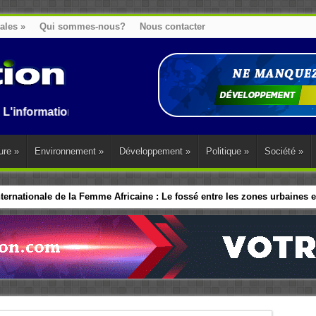
nales
»
Qui sommes-nous?
Nous contacter
ion au Benin, en Afrique et dans le monde.
ure
»
Environnement
»
Développement
»
Politique
»
Société
»
ernationale de la Femme Africaine : Le fossé entre les zones urbaines et