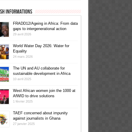
ish informations
FRADD12/Ageing in Africa: From data
gaps to intergenerational action
29 avril 2026
World Water Day 2026: Water for
Equality
24 mars 2026
The UN and AU collaborate for
sustainable development in Africa
10 avril 2025
West African women join the 1000 at
AfWID to drive solutions
1 février 2025
TAEF concerned about impunity
against journalists in Ghana
27 janvier 2025