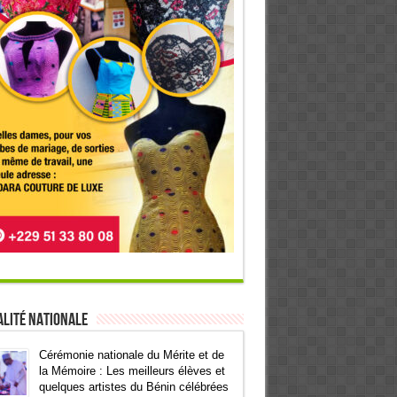
lité Nationale
Cérémonie nationale du Mérite et de
la Mémoire : Les meilleurs élèves et
quelques artistes du Bénin célébrées