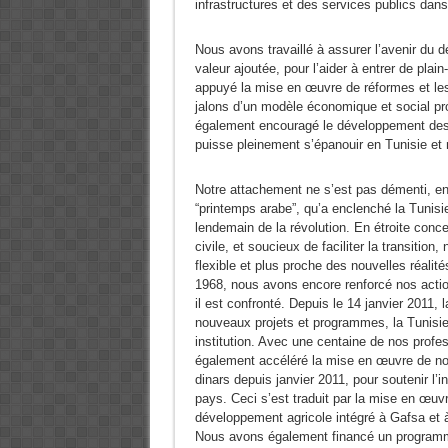
infrastructures et des services publics dans
Nous avons travaillé à assurer l’avenir du
valeur ajoutée, pour l’aider à entrer de pla
appuyé la mise en œuvre de réformes et les 
jalons d’un modèle économique et social pro
également encouragé le développement des i
puisse pleinement s’épanouir en Tunisie et 
Notre attachement ne s’est pas démenti, en 
“printemps arabe”, qu’a enclenché la Tunisi
lendemain de la révolution. En étroite conce
civile, et soucieux de faciliter la transitio
flexible et plus proche des nouvelles réalité
1968, nous avons encore renforcé nos actio
il est confronté. Depuis le 14 janvier 2011, 
nouveaux projets et programmes, la Tunisie 
institution. Avec une centaine de nos prof
également accéléré la mise en œuvre de nos 
dinars depuis janvier 2011, pour soutenir 
pays. Ceci s’est traduit par la mise en œuv
développement agricole intégré à Gafsa et à
Nous avons également financé un programme