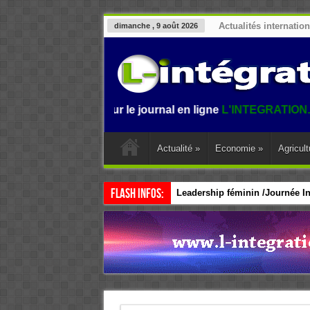
Actualités internatio
dimanche , 9 août 2026
envenue sur le journal en ligne
L'INTEGRATION.
L'informat
Actualité
»
Economie
»
Agricult
Flash Infos:
Leadership féminin /Journée Int