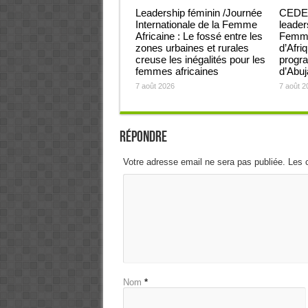
Leadership féminin /Journée
CEDEA
Internationale de la Femme
leader
Africaine : Le fossé entre les
Femmes
zones urbaines et rurales
d’Afri
creuse les inégalités pour les
progra
femmes africaines
d’Abu
7 août 2026
7 août 2
Répondre
Votre adresse email ne sera pas publiée. Les 
Nom
*