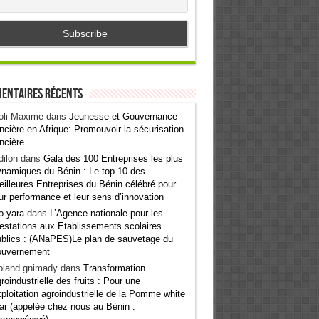
entaires récents
oli Maxime
dans
Jeunesse et Gouvernance
ncière en Afrique: Promouvoir la sécurisation
ncière
ilon
dans
Gala des 100 Entreprises les plus
namiques du Bénin : Le top 10 des
illeures Entreprises du Bénin célébré pour
ur performance et leur sens d’innovation
o yara
dans
L’Agence nationale pour les
estations aux Etablissements scolaires
blics : (ANaPES)Le plan de sauvetage du
ouvernement
oland gnimady
dans
Transformation
roindustrielle des fruits : Pour une
ploitation agroindustrielle de la Pomme white
ar (appelée chez nous au Bénin :