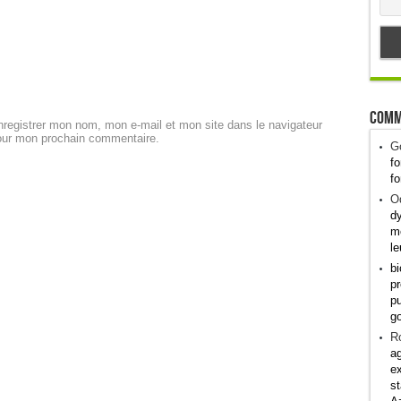
Comm
registrer mon nom, mon e-mail et mon site dans le navigateur
our mon prochain commentaire.
G
fo
fo
Od
dy
me
le
bi
pr
pu
g
R
ag
ex
st