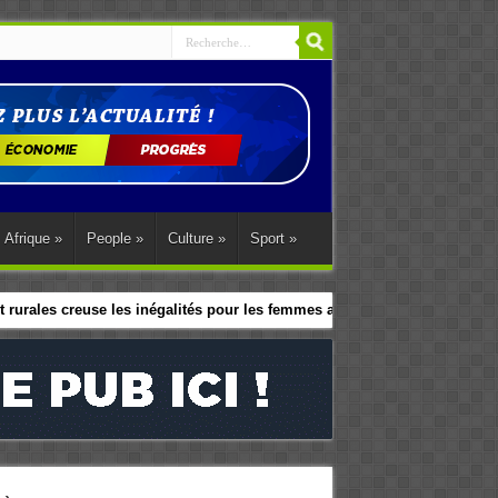
Afrique
»
People
»
Culture
»
Sport
»
 rurales creuse les inégalités pour les femmes africaines