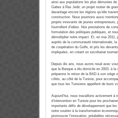
ainsi aux populations les plus démunies de bé
Gabes à Ras Jedir, un projet routier de gr
davantage encore les régions qu’elle traver
construction. Nous pourrions aussi mentionne
projets innovants de jeunes entrepreneurs, 
fourmillent d’idées. Nos prestations de cons
formulation des politiques publiques, et n
démultiplier notre impact. Et, en mai 2011, 
auprès de la communauté internationale, la 
de coopération du Golfe, et pris les devants
impliquées, en créant un secrétariat tournan
Depuis dix ans, nous avons noué avec vous, T
que la Banque a élu domicile en 2003, à la 
préparons le retour de la BAD à son siège 
côtés, au côté de la Tunisie, pour accompa
que tous les Tunisiens appellent de leurs 
Aujourd’hui, nous travaillons activement à red
d’intervention en Tunisie pour les prochain
importants défis de développement que les
notre soutien à la transformation économique
promouvoir l’innovation, préalables nécessa