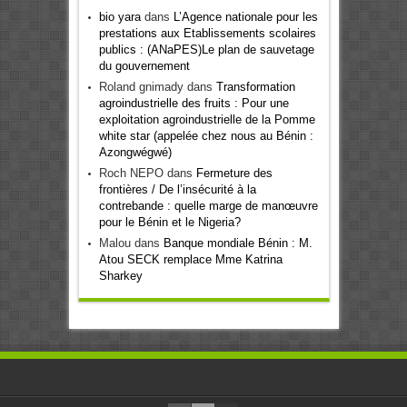
bio yara
dans
L’Agence nationale pour les
prestations aux Etablissements scolaires
publics : (ANaPES)Le plan de sauvetage
du gouvernement
Roland gnimady
dans
Transformation
agroindustrielle des fruits : Pour une
exploitation agroindustrielle de la Pomme
white star (appelée chez nous au Bénin :
Azongwégwé)
Roch NEPO
dans
Fermeture des
frontières / De l’insécurité à la
contrebande : quelle marge de manœuvre
pour le Bénin et le Nigeria?
Malou
dans
Banque mondiale Bénin : M.
Atou SECK remplace Mme Katrina
Sharkey