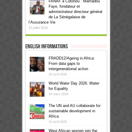
FANAF à Cotonou : Mamadou
Faye, fondateur et
administrateur directeur général
de La Sénégalaise de
l’Assurance Vie
10 juillet 2026
English informations
FRADD12/Ageing in Africa:
From data gaps to
intergenerational action
29 avril 2026
World Water Day 2026: Water
for Equality
24 mars 2026
The UN and AU collaborate for
sustainable development in
Africa
10 avril 2025
West African women join the