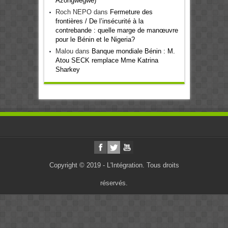
Azongwégwé)
Roch NEPO
dans
Fermeture des
frontières / De l’insécurité à la
contrebande : quelle marge de manœuvre
pour le Bénin et le Nigeria?
Malou
dans
Banque mondiale Bénin : M.
Atou SECK remplace Mme Katrina
Sharkey
Copyright © 2019 - L'Intégration. Tous droits
réservés.