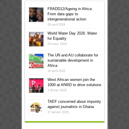
FRADD12/Ageing in Africa:
From data gaps to
intergenerational action
29 avril 2026
World Water Day 2026: Water
for Equality
24 mars 2026
The UN and AU collaborate for
sustainable development in
Africa
10 avril 2025
West African women join the
1000 at AfWID to drive solutions
1 février 2025
TAEF concerned about impunity
against journalists in Ghana
27 janvier 2025