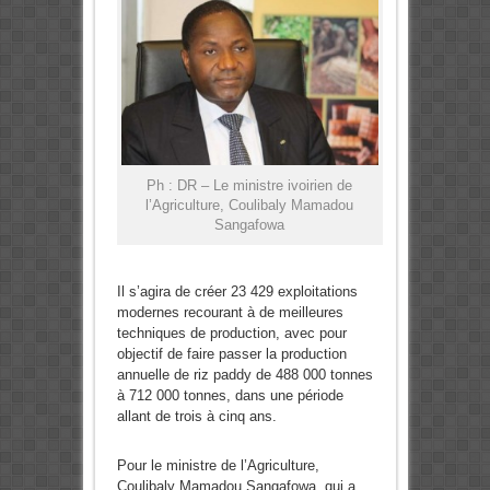
Ph : DR – Le ministre ivoirien de
l’Agriculture, Coulibaly Mamadou
Sangafowa
Il s’agira de créer 23 429 exploitations
modernes recourant à de meilleures
techniques de production, avec pour
objectif de faire passer la production
annuelle de riz paddy de 488 000 tonnes
à 712 000 tonnes, dans une période
allant de trois à cinq ans.
Pour le ministre de l’Agriculture,
Coulibaly Mamadou Sangafowa, qui a