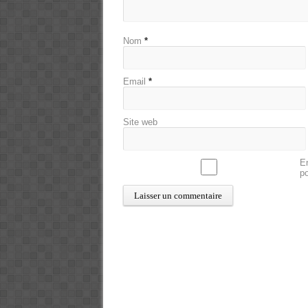
Nom
*
Email
*
Site web
En
p