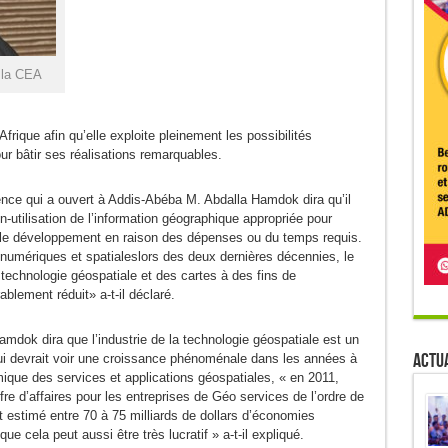
e la CEA
rique afin qu’elle exploite pleinement les possibilités
ur bâtir ses réalisations remarquables.
rence qui a ouvert à Addis-Abéba M. Abdalla Hamdok dira qu’il
-utilisation de l’information géographique appropriée pour
on, le développement en raison des dépenses ou du temps requis.
umériques et spatialeslors des deux dernières décennies, le
a technologie géospatiale et des cartes à des fins de
blement réduit» a-t-il déclaré.
amdok dira que l’industrie de la technologie géospatiale est un
Actua
ui devrait voir une croissance phénoménale dans les années à
ique des services et applications géospatiales, « en 2011,
fre d’affaires pour les entreprises de Géo services de l’ordre de
t estimé entre 70 à 75 milliards de dollars d’économies
ue cela peut aussi être très lucratif » a-t-il expliqué.