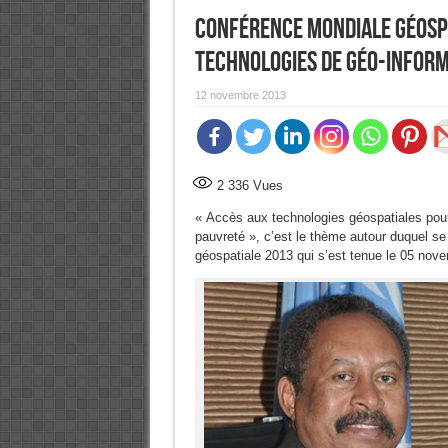
Conférence mondiale géospat
technologies de géo-infor
12 novembre 2013
2 336
Vues
« Accès aux technologies géospatiales pour
pauvreté », c’est le thème autour duquel se
géospatiale 2013 qui s’est tenue le 05 nove