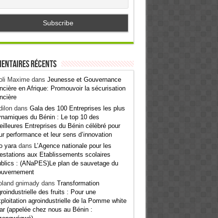
entaires récents
oli Maxime
dans
Jeunesse et Gouvernance
ncière en Afrique: Promouvoir la sécurisation
ncière
ilon
dans
Gala des 100 Entreprises les plus
namiques du Bénin : Le top 10 des
illeures Entreprises du Bénin célébré pour
ur performance et leur sens d’innovation
o yara
dans
L’Agence nationale pour les
estations aux Etablissements scolaires
blics : (ANaPES)Le plan de sauvetage du
ouvernement
oland gnimady
dans
Transformation
roindustrielle des fruits : Pour une
ploitation agroindustrielle de la Pomme white
ar (appelée chez nous au Bénin :