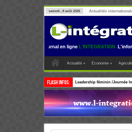
Actualités international
samedi , 8 août 2026
nue sur le journal en ligne
L'INTEGRATION.
L'information a
Actualité
»
Economie
»
Agricult
Flash Infos:
Leadership féminin /Journée Int
CEDEAO / Accélérer le leadersh