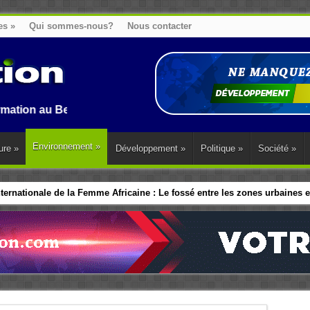
es
»
Qui sommes-nous?
Nous contacter
u Benin, en Afrique et dans le monde.
Environnement
»
ure
»
Développement
»
Politique
»
Société
»
ernationale de la Femme Africaine : Le fossé entre les zones urbaines et
ip politique des Femmes : Les dirigeants d’Afrique de l’Ouest adopte 