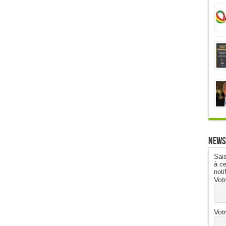
News
Sais
à ce
noti
Vot
Vot