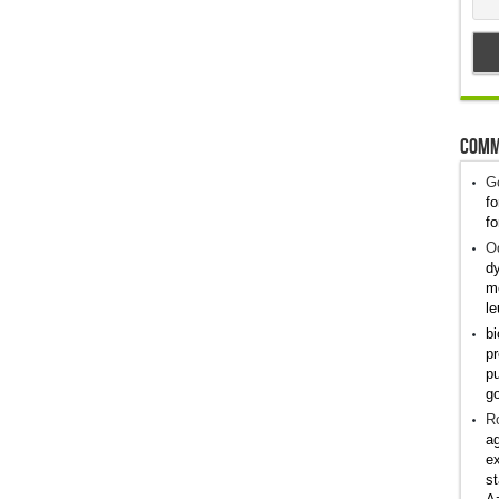
Comm
G
fo
fo
Od
dy
me
le
bi
pr
pu
g
R
ag
ex
st