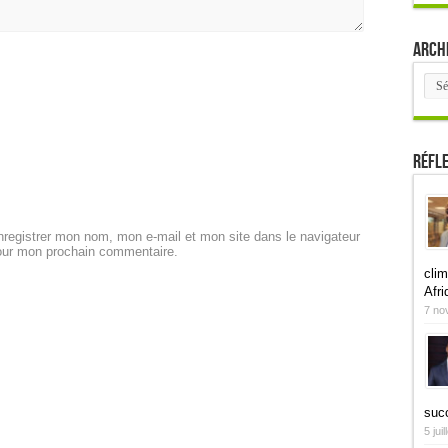
Arch
Arch
Réfl
registrer mon nom, mon e-mail et mon site dans le navigateur
our mon prochain commentaire.
clim
Afri
7 no
suc
5 jui