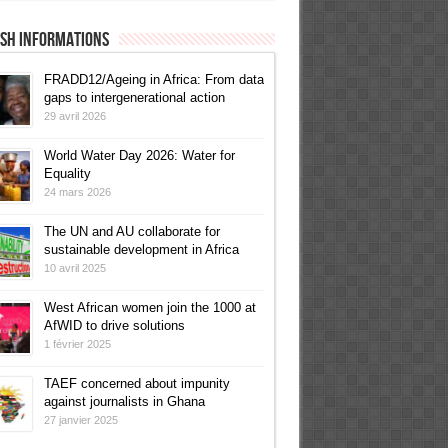
ish informations
FRADD12/Ageing in Africa: From data
gaps to intergenerational action
29 avril 2026
World Water Day 2026: Water for
Equality
24 mars 2026
The UN and AU collaborate for
sustainable development in Africa
10 avril 2025
West African women join the 1000 at
AfWID to drive solutions
1 février 2025
TAEF concerned about impunity
against journalists in Ghana
27 janvier 2025