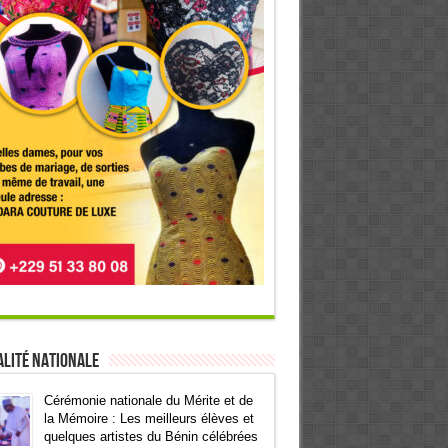
lité Nationale
Cérémonie nationale du Mérite et de
la Mémoire : Les meilleurs élèves et
quelques artistes du Bénin célébrées