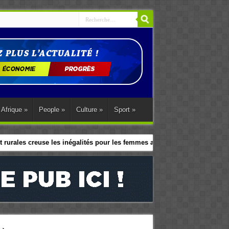
Afrique
»
People
»
Culture
»
Sport
»
 rurales creuse les inégalités pour les femmes africaines
le programme d’action régional d’Abuja.