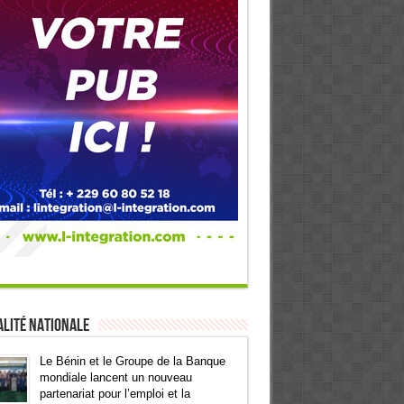
 au point où il a vendangé toutes ses chances de devenir le proc
all d’être celui qui le remplace à la tête de la nation de la Té
lité Nationale
voir dit du Changement puis de la Refondation ? De l’affaire Cen
Le Bénin et le Groupe de la Banque
mondiale lancent un nouveau
partenariat pour l’emploi et la