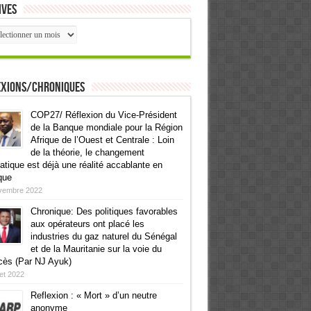
ives
ives
exions/Chroniques
COP27/ Réflexion du Vice-Président
de la Banque mondiale pour la Région
Afrique de l’Ouest et Centrale : Loin
de la théorie, le changement
atique est déjà une réalité accablante en
que
vembre 2022
Chronique: Des politiques favorables
aux opérateurs ont placé les
industries du gaz naturel du Sénégal
et de la Mauritanie sur la voie du
cès (Par NJ Ayuk)
llet 2022
Reflexion : « Mort » d’un neutre
anonyme