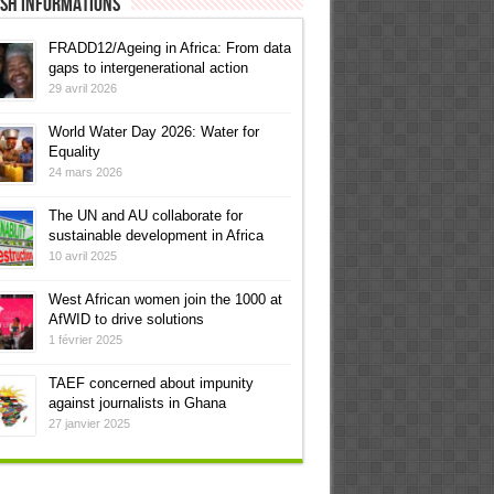
ish informations
FRADD12/Ageing in Africa: From data
gaps to intergenerational action
29 avril 2026
World Water Day 2026: Water for
Equality
24 mars 2026
The UN and AU collaborate for
sustainable development in Africa
10 avril 2025
West African women join the 1000 at
AfWID to drive solutions
1 février 2025
TAEF concerned about impunity
against journalists in Ghana
27 janvier 2025