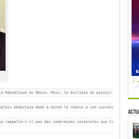
la République du Bénin. Mais, la boulimie du pouvoir l’a aveuglé
galais Abdoulaye Wade a donné la chance à son successeur Macky S
Actua
se rappelle-t-il pas des nombreuses casseroles que traîne le pou