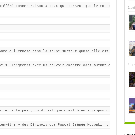
préféré donner raison à ceux qui pensent que le mot « démission 
1 ao
omme qui crache dans la soupe surtout quand elle est douce. Il a
10 ju
nt si longtemps avec un pouvoir empêtré dans autant de dossiers 
oller à la peau, on dirait que c’est bien à propos qu’il n’a pas
ien-être » des Béninois que Pascal Irénée Koupaki, un des compta