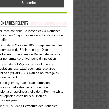
entaires récents
oli Maxime
dans
Jeunesse et Gouvernance
ncière en Afrique: Promouvoir la sécurisation
ncière
ilon
dans
Gala des 100 Entreprises les plus
namiques du Bénin : Le top 10 des
illeures Entreprises du Bénin célébré pour
ur performance et leur sens d’innovation
o yara
dans
L’Agence nationale pour les
estations aux Etablissements scolaires
blics : (ANaPES)Le plan de sauvetage du
ouvernement
oland gnimady
dans
Transformation
roindustrielle des fruits : Pour une
ploitation agroindustrielle de la Pomme white
ar (appelée chez nous au Bénin :
zongwégwé)
och NEPO
dans
Fermeture des frontières /