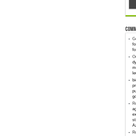
Comm
G
fo
fo
Od
dy
me
le
bi
pr
pu
g
R
ag
ex
st
A
R