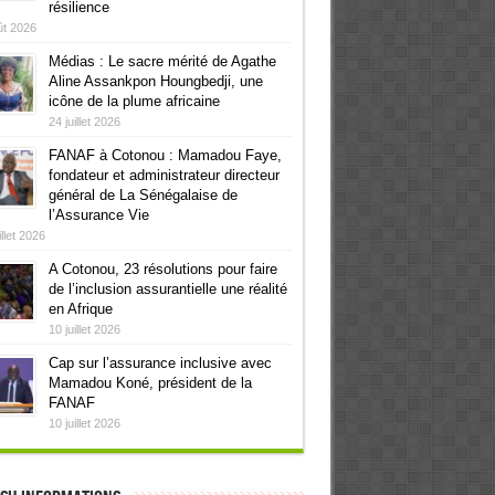
résilience
» n’est pas du vocabulaire du Béninois. Mathieu Kérékou, notre r
ût 2026
Médias : Le sacre mérité de Agathe
Aline Assankpon Houngbedji, une
icône de la plume africaine
24 juillet 2026
FANAF à Cotonou : Mamadou Faye,
fondateur et administrateur directeur
 fait croire à ses compatriotes qu’il est amateur des bons délic
général de La Sénégalaise de
l’Assurance Vie
illet 2026
sales pour prétendre du jour au lendemain vouloir encore diriger
A Cotonou, 23 résolutions pour faire
de l’inclusion assurantielle une réalité
en Afrique
10 juillet 2026
Cap sur l’assurance inclusive avec
Mamadou Koné, président de la
FANAF
 pu sortir, à temps, de son sommeil pour prendre le manteau qui 
10 juillet 2026
bles de la gouvernance faite d’acharnement contre les hommes d’a