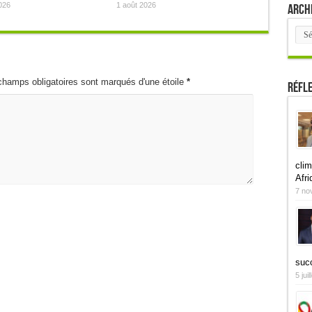
026
1 août 2026
Arch
Arch
champs obligatoires sont marqués d'une étoile
*
Réfl
clim
Afri
7 no
suc
5 jui