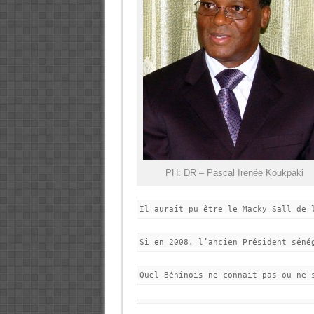
PH: DR – Pascal Irenée Koukpaki
Il aurait pu être le Macky Sall de 
Si en 2008, l’ancien Président séné
Quel Béninois ne connait pas ou ne 