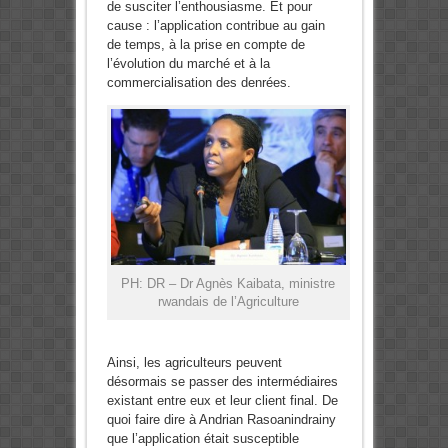
de susciter l’enthousiasme. Et pour
cause : l’application contribue au gain
de temps, à la prise en compte de
l’évolution du marché et à la
commercialisation des denrées.
PH: DR – Dr Agnès Kaibata, ministre
rwandais de l’Agriculture
Ainsi, les agriculteurs peuvent
désormais se passer des intermédiaires
existant entre eux et leur client final. De
quoi faire dire à Andrian Rasoanindrainy
que l’application était susceptible