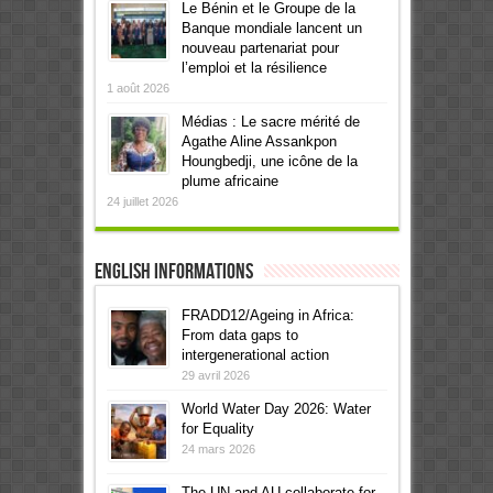
Le Bénin et le Groupe de la
Banque mondiale lancent un
nouveau partenariat pour
l’emploi et la résilience
1 août 2026
Médias : Le sacre mérité de
Agathe Aline Assankpon
Houngbedji, une icône de la
plume africaine
24 juillet 2026
English informations
FRADD12/Ageing in Africa:
From data gaps to
intergenerational action
29 avril 2026
World Water Day 2026: Water
for Equality
24 mars 2026
The UN and AU collaborate for