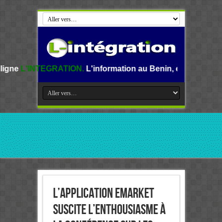
RATION.
L'information au Benin, en Afrique et dans le mond
L’application eMarket
suscite l’enthousiasme à