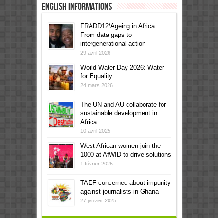
English informations
FRADD12/Ageing in Africa:
From data gaps to
intergenerational action
29 avril 2026
World Water Day 2026: Water
for Equality
24 mars 2026
The UN and AU collaborate for
sustainable development in
Africa
10 avril 2025
West African women join the
1000 at AfWID to drive solutions
1 février 2025
TAEF concerned about impunity
against journalists in Ghana
27 janvier 2025