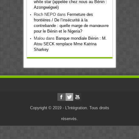
white star (appelée chez nous au Bénin :
Azongwégwé)
Roch NEPO
dans
Fermeture des
frontières / De l’insécurité à la
contrebande : quelle marge de manœuvre
pour le Bénin et le Nigeria?
Malou
dans
Banque mondiale Bénin : M.
Atou SECK remplace Mme Katrina
Sharkey
Copyright © 2019 - L'Intégration. Tous droits
réservés.