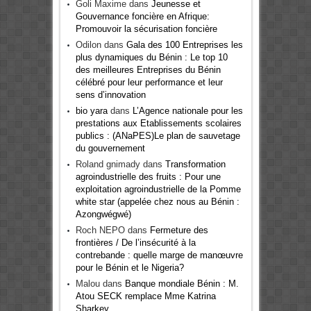
Goli Maxime
dans
Jeunesse et
Gouvernance foncière en Afrique:
Promouvoir la sécurisation foncière
Odilon
dans
Gala des 100 Entreprises les
plus dynamiques du Bénin : Le top 10
des meilleures Entreprises du Bénin
célébré pour leur performance et leur
sens d’innovation
bio yara
dans
L’Agence nationale pour les
prestations aux Etablissements scolaires
publics : (ANaPES)Le plan de sauvetage
du gouvernement
Roland gnimady
dans
Transformation
agroindustrielle des fruits : Pour une
exploitation agroindustrielle de la Pomme
white star (appelée chez nous au Bénin :
Azongwégwé)
Roch NEPO
dans
Fermeture des
frontières / De l’insécurité à la
contrebande : quelle marge de manœuvre
pour le Bénin et le Nigeria?
Malou
dans
Banque mondiale Bénin : M.
Atou SECK remplace Mme Katrina
Sharkey