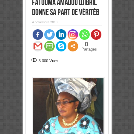
Fatouma Amadou Djibril
donne sa part de véritéb
4 novembre 2013
0
Partages
3 000
Vues