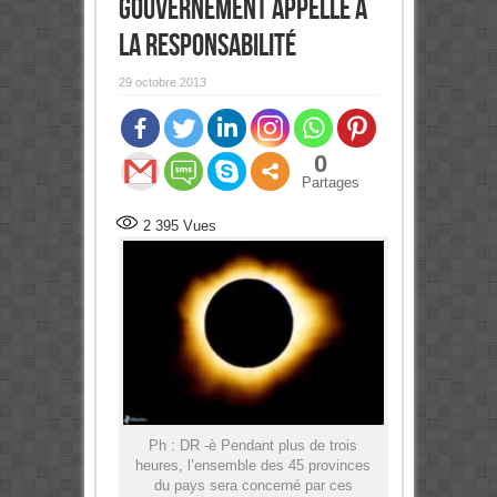
gouvernement appelle à
la responsabilité
29 octobre 2013
0
Partages
2 395
Vues
Ph : DR -è Pendant plus de trois
heures, l’ensemble des 45 provinces
du pays sera concerné par ces