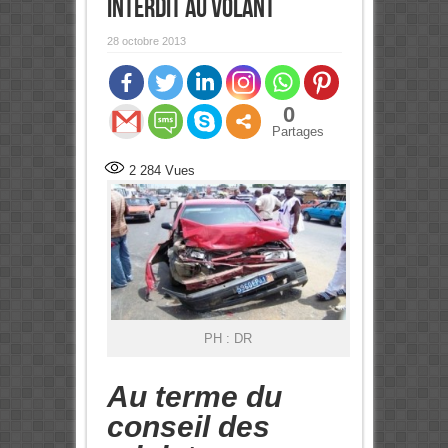
interdit au volant
28 octobre 2013
0
Partages
2 284
Vues
PH : DR
Au terme du
conseil des